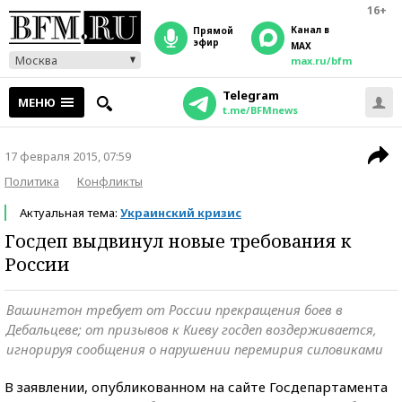
16+
Канал в
прямой
эфир
MAX
Москва
max.ru/bfm
Telegram
МЕНЮ
t.me/BFMnews
17 февраля 2015, 07:59
Политика
Конфликты
Актуальная тема:
Украинский кризис
Госдеп выдвинул новые требования к
России
Вашингтон требует от России прекращения боев в
Дебальцеве; от призывов к Киеву госдеп воздерживается,
игнорируя сообщения о нарушении перемирия силовиками
В заявлении, опубликованном на сайте Госдепартамента