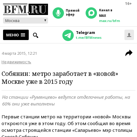
16+
Канал в
прямой
эфир
MAX
Москва
max.ru/bfm
Telegram
МЕНЮ
t.me/BFMnews
4 марта 2015, 12:21
Недвижимость
Собянин: метро заработает в «новой»
Москве уже в 2015 году
На станции «Румянцево» ведутся отделочные работы, на
60% они уже выполнены
Первые станции метро на территории «новой» Москвы
откроются уже в этом году. Об этом сообщил во время
осмотра строящейся станции «Саларьево» мэр столицы
Сергей Собянин.