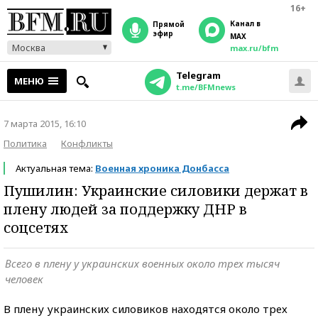
16+
Канал в
прямой
эфир
MAX
Москва
max.ru/bfm
Telegram
МЕНЮ
t.me/BFMnews
7 марта 2015, 16:10
Политика
Конфликты
Актуальная тема:
Военная хроника Донбасса
Пушилин: Украинские силовики держат в
плену людей за поддержку ДНР в
соцсетях
Всего в плену у украинских военных около трех тысяч
человек
В плену украинских силовиков находятся около трех