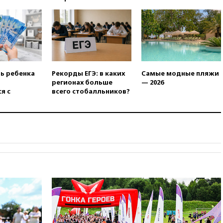
более чем на четверть
17:55
Мужчина получил
ранения при атаке дрона на
Белгородскую область
17:48
Bloomberg:
авиакомпании США обязали
проверить самолеты Boeing на
ть ребенка
Рекорды ЕГЭ: в каких
Самые модные пляжи
наличие трещин
регионах больше
— 2026
я с
всего стобалльников?
17:35
В Казани пятилетний
ребенок погиб при падении из
окна 10-го этажа
17:17
Bloomberg:
киберкомандование США
расследует серию
самоубийств своих служащих
17:00
Сняты ограничения на
полеты в аэропорту
Геленджика
16:50
В Братиславе загорелся
крупнейший НПЗ Slovnaft