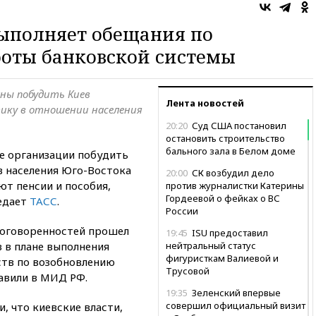
выполняет обещания по
боты банковской системы
ны побудить Киев
Лента новостей
ку в отношении населения
20:20
Суд США постановил
остановить строительство
бального зала в Белом доме
е организации побудить
 населения Юго-Востока
20:00
СК возбудил дело
ют пенсии и пособия,
против журналистки Катерины
Гордеевой о фейках о ВС
едает
ТАСС
.
России
договоренностей прошел
19:45
ISU предоставил
в в плане выполнения
нейтральный статус
фигуристкам Валиевой и
ств по возобновлению
Трусовой
авили в МИД РФ.
19:35
Зеленский впервые
совершил официальный визит
, что киевские власти,