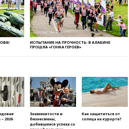
16:45
«Яблоко» подаст иск к
депутату Госдумы Алексею
Журавлеву
16:35
Мельникова и еще
шесть гимнастов сборной
России не получили визы на
ЧЕ
ЛОВА!
ИСПЫТАНИЕ НА ПРОЧНОСТЬ: В АЛАБИНЕ
16:16
Движение по
ПРОШЛА «ГОНКА ГЕРОЕВ»
Крымскому мосту
перекрывали второй раз за
день
16:00
Создатели пирамиды
АФК «Наследие» получили от
шести до 12 лет колонии
15:45
Верховный суд 10
августа рассмотрит иск о
снятии «Яблока» с выборов
15:35
Четыре человека
ндовая
Знаменитости и
Как защититься от
пострадали при пожаре на
 – 2026
бизнесмены,
солнца на курорте?
складе с красками в Брянске
добившиеся успеха со
15:15
«Аэрофлот» с 1 октября