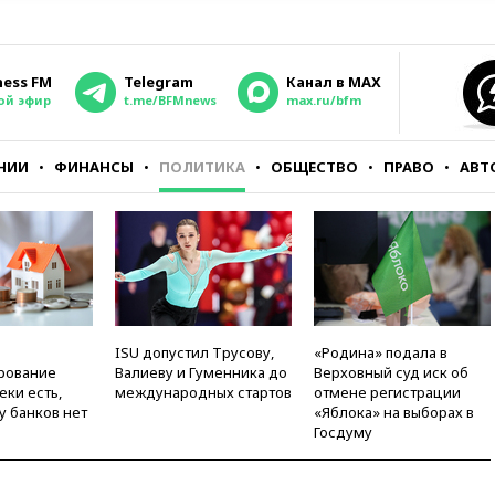
ness FM
Telegram
Канал в MAX
ой эфир
t.me/BFMnews
max.ru/bfm
НИИ
ФИНАНСЫ
ПОЛИТИКА
ОБЩЕСТВО
ПРАВО
АВТ
ISU допустил Трусову,
«Родина» подала в
рование
Валиеву и Гуменника до
Верховный суд иск об
еки есть,
международных стартов
отмене регистрации
у банков нет
«Яблока» на выборах в
Госдуму