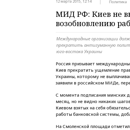
12 марта 2015, 12:14
Политика
МИД РФ: Киев не 
возобновлению ра
Международные организации долж
прекратить антигуманную полити
юго-востока Украины
Россия призывает международны
Киев прекратить ущемление прав
Украины, которому не выплачива
заявили в российском МИДе, пер
С момента подписания минских 
месяц, но не видно никаких шаго
Киевом взятых на себя обязатель
работы банковской системы, доб
На Смоленской площади отметили