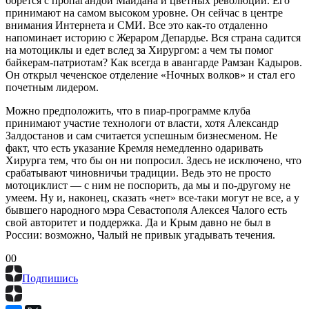
борется с пропагандой Майдана и цветных революций. Его
принимают на самом высоком уровне. Он сейчас в центре
внимания Интернета и СМИ. Все это как-то отдаленно
напоминает историю с Жераром Депардье. Вся страна садится
на мотоциклы и едет вслед за Хирургом: а чем ты помог
байкерам-патриотам? Как всегда в авангарде Рамзан Кадыров.
Он открыл чеченское отделение «Ночных волков» и стал его
почетным лидером.
Можно предположить, что в пиар-программе клуба
принимают участие технологи от власти, хотя Александр
Залдостанов и сам считается успешным бизнесменом. Не
факт, что есть указание Кремля немедленно одаривать
Хирурга тем, что бы он ни попросил. Здесь не исключено, что
срабатывают чиновничьи традиции. Ведь это не просто
мотоциклист — с ним не поспорить, да мы и по-другому не
умеем. Ну и, наконец, сказать «нет» все-таки могут не все, а у
бывшего народного мэра Севастополя Алексея Чалого есть
свой авторитет и поддержка. Да и Крым давно не был в
России: возможно, Чалый не привык угадывать течения.
0
0
Подпишись