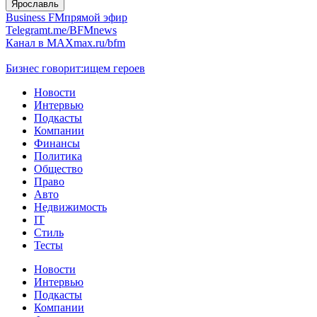
Ярославль
Business FM
прямой эфир
Telegram
t.me/BFMnews
Канал в MAX
max.ru/bfm
Бизнес говорит:
ищем героев
Новости
Интервью
Подкасты
Компании
Финансы
Политика
Общество
Право
Авто
Недвижимость
IT
Стиль
Тесты
Новости
Интервью
Подкасты
Компании