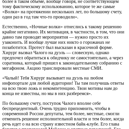
более в таком объеме, вообще говоря, не соответствующем
тому фактическому использованию, которое те же самые
«Волки» на протяжении нескольких лет, по большому счету,
один раз в год там что-то проводили».
Естественно, «Ночные волки» отнеслись к такому решению
крайне негативно. Их мотивация, в частности, в том, что они
давно там проводят мероприятия — нужно просто их
узаконить. И вообще лучше них никто о горожанах не
позаботится. Протест был высказан в красочной форме.
Хирург вызвал Чалого на дуэль — словесную, однако
предпочел обратиться к обидчику не самостоятельно, а через
соратника, который пришел к законодательному собранию с
мегафоном. Акцию транслировали местные СМИ.
«Чалый! Тебя Хирург вызывает на дуэль на любом
инфопортале для любой аудитории! Ты там получишь ответы
на всю твою ложь и некомпетенцию. Твои мотивы нам до
конца не известны, но мы в них разберемся».
По большому счету, поступок Чалого вполне себе
беспрецедентный. Очень трудно припомнить, чтобы в
современной России депутаты, тем более, местные, смогли
отменить решение исполнительной власти и тем более, когда
речь идет о на всю страну известном байк-клубе. Его глава