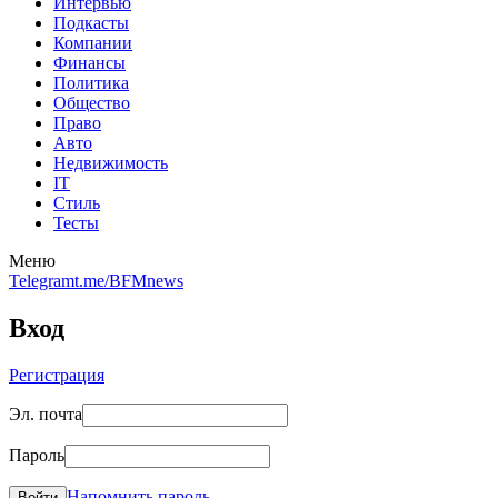
Интервью
Подкасты
Компании
Финансы
Политика
Общество
Право
Авто
Недвижимость
IT
Стиль
Тесты
Меню
Telegram
t.me/BFMnews
Вход
Регистрация
Эл. почта
Пароль
Напомнить пароль
Войти