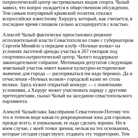
патриотический центр экстремальных видов спорта. Чалый
заявил, что вопрос нуждается в общественном обсуждении.
Тем самым популярный крымский политик отказал
всероссийски известному Хирургу, который, как считается, в
последнее время слишком сильно ассоциируется с властью.
Алексей Чалый фактически приостановил решение
исполнительной власти Севастополя во главе с губернатором
Сергеем Меняйло о передаче клубу «Ночные волки» на
условиях льготной аренды участка в 267 гектаров под
спортивно-патриотический центр. Чалого поддержало
законодательное собрание. Мотивация депутатов следующая:
земельный участок имеет важное культурно-историческое
значение для города — распоряжаться им надо бережно. Да и
отчисления «Ночных волков» городской казне не столь
велики. Здесь нужен открытый конкурс — с понятными
условиями, а Хирург может участвовать наряду с другими
претендентами, сказал Чалый на заседании севастопольского
парламента.
Алексей Чалый
глава Заксобрания Севастополя
«Потому что
это в точном виде какая-то рекреационная зона для горожан,
прежде всего, и уникальная, ее надо сделать хорошо. Ни в
коем случае, с моей точки зрения, нельзя на тех основаниях,
которые сегодня существуют, отдавать эту территорию. Тем