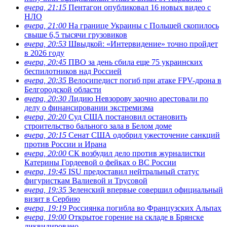
вчера, 21:15
Пентагон опубликовал 16 новых видео с
НЛО
вчера, 21:00
На границе Украины с Польшей скопилось
свыше 6,5 тысячи грузовиков
вчера, 20:53
Швыдкой: «Интервидение» точно пройдет
в 2026 году
вчера, 20:45
ПВО за день сбила еще 75 украинских
беспилотников над Россией
вчера, 20:35
Велосипедист погиб при атаке FPV-дрона в
Белгородской области
вчера, 20:30
Лидию Невзорову заочно арестовали по
делу о финансировании экстремизма
вчера, 20:20
Суд США постановил остановить
строительство бального зала в Белом доме
вчера, 20:15
Сенат США одобрил ужесточение санкций
против России и Ирана
вчера, 20:00
СК возбудил дело против журналистки
Катерины Гордеевой о фейках о ВС России
вчера, 19:45
ISU предоставил нейтральный статус
фигуристкам Валиевой и Трусовой
вчера, 19:35
Зеленский впервые совершил официальный
визит в Сербию
вчера, 19:19
Россиянка погибла во Французских Альпах
вчера, 19:00
Открытое горение на складе в Брянске
ликвидировано