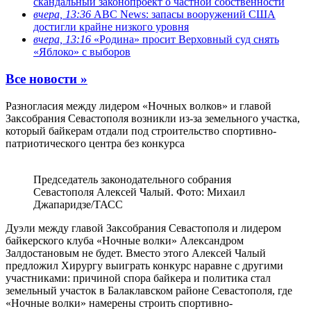
скандальный законопроект о частной собственности
вчера, 13:36
ABC News: запасы вооружений США
достигли крайне низкого уровня
вчера, 13:16
«Родина» просит Верховный суд снять
«Яблоко» с выборов
Все новости »
Разногласия между лидером «Ночных волков» и главой
Заксобрания Севастополя возникли из-за земельного участка,
который байкерам отдали под строительство спортивно-
патриотического центра без конкурса
Председатель законодательного собрания
Севастополя Алексей Чалый. Фото: Михаил
Джапаридзе/ТАСС
Дуэли между главой Заксобрания Севастополя и лидером
байкерского клуба «Ночные волки» Александром
Залдостановым не будет. Вместо этого Алексей Чалый
предложил Хирургу выиграть конкурс наравне с другими
участниками: причиной спора байкера и политика стал
земельный участок в Балаклавском районе Севастополя, где
«Ночные волки» намерены строить спортивно-