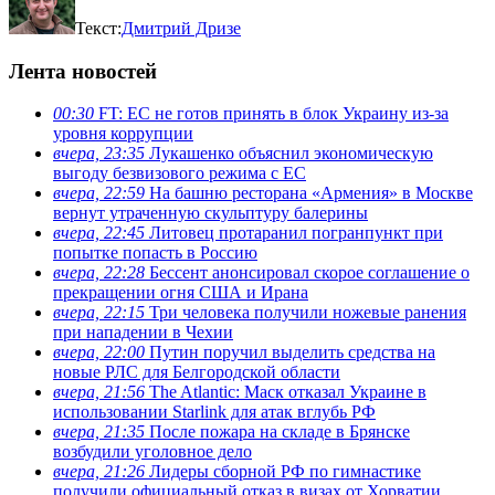
Текст:
Дмитрий Дризе
Лента новостей
00:30
FT: ЕС не готов принять в блок Украину из-за
уровня коррупции
вчера, 23:35
Лукашенко объяснил экономическую
выгоду безвизового режима с ЕС
вчера, 22:59
На башню ресторана «Армения» в Москве
вернут утраченную скульптуру балерины
вчера, 22:45
Литовец протаранил погранпункт при
попытке попасть в Россию
вчера, 22:28
Бессент анонсировал скорое соглашение о
прекращении огня США и Ирана
вчера, 22:15
Три человека получили ножевые ранения
при нападении в Чехии
вчера, 22:00
Путин поручил выделить средства на
новые РЛС для Белгородской области
вчера, 21:56
The Atlantic: Маск отказал Украине в
использовании Starlink для атак вглубь РФ
вчера, 21:35
После пожара на складе в Брянске
возбудили уголовное дело
вчера, 21:26
Лидеры сборной РФ по гимнастике
получили официальный отказ в визах от Хорватии