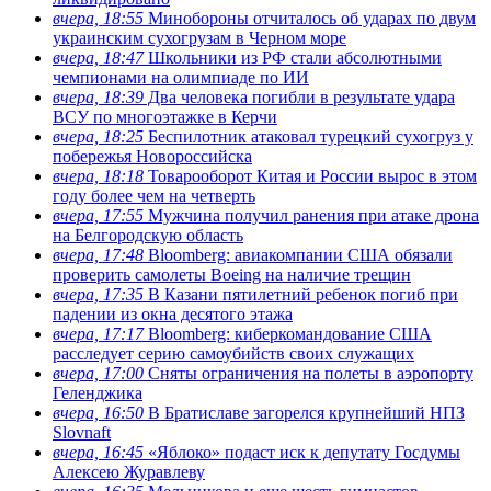
вчера, 18:55
Минобороны отчиталось об ударах по двум
украинским сухогрузам в Черном море
вчера, 18:47
Школьники из РФ стали абсолютными
чемпионами на олимпиаде по ИИ
вчера, 18:39
Два человека погибли в результате удара
ВСУ по многоэтажке в Керчи
вчера, 18:25
Беспилотник атаковал турецкий сухогруз у
побережья Новороссийска
вчера, 18:18
Товарооборот Китая и России вырос в этом
году более чем на четверть
вчера, 17:55
Мужчина получил ранения при атаке дрона
на Белгородскую область
вчера, 17:48
Bloomberg: авиакомпании США обязали
проверить самолеты Boeing на наличие трещин
вчера, 17:35
В Казани пятилетний ребенок погиб при
падении из окна десятого этажа
вчера, 17:17
Bloomberg: киберкомандование США
расследует серию самоубийств своих служащих
вчера, 17:00
Сняты ограничения на полеты в аэропорту
Геленджика
вчера, 16:50
В Братиславе загорелся крупнейший НПЗ
Slovnaft
вчера, 16:45
«Яблоко» подаст иск к депутату Госдумы
Алексею Журавлеву