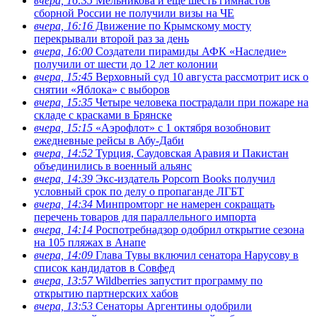
вчера, 16:35
Мельникова и еще шесть гимнастов
сборной России не получили визы на ЧЕ
вчера, 16:16
Движение по Крымскому мосту
перекрывали второй раз за день
вчера, 16:00
Создатели пирамиды АФК «Наследие»
получили от шести до 12 лет колонии
вчера, 15:45
Верховный суд 10 августа рассмотрит иск о
снятии «Яблока» с выборов
вчера, 15:35
Четыре человека пострадали при пожаре на
складе с красками в Брянске
вчера, 15:15
«Аэрофлот» с 1 октября возобновит
ежедневные рейсы в Абу-Даби
вчера, 14:52
Турция, Саудовская Аравия и Пакистан
объединились в военный альянс
вчера, 14:39
Экс-издатель Popcorn Books получил
условный срок по делу о пропаганде ЛГБТ
вчера, 14:34
Минпромторг не намерен сокращать
перечень товаров для параллельного импорта
вчера, 14:14
Роспотребнадзор одобрил открытие сезона
на 105 пляжах в Анапе
вчера, 14:09
Глава Тувы включил сенатора Нарусову в
список кандидатов в Совфед
вчера, 13:57
Wildberries запустит программу по
открытию партнерских хабов
вчера, 13:53
Сенаторы Аргентины одобрили