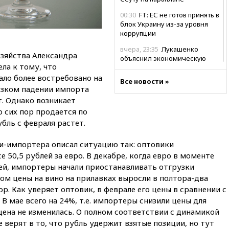
00:30
FT: ЕС не готов принять в
блок Украину из-за уровня
коррупции
вчера, 23:35
Лукашенко
озяйства Александра
объяснил экономическую
ла к тому, что
выгоду безвизового режима с
ЕС
ало более востребовано на
Все новости »
резком падении импорта
вчера, 22:59
На башню
т. Однако возникает
ресторана «Армения» в
о сих пор продается по
Москве вернут утраченную
скульптуру балерины
бль с февраля растет.
вчера, 22:45
Литовец
-импортера описал ситуацию так: оптовики
протаранил погранпункт при
попытке попасть в Россию
е 50,5 рублей за евро. В декабре, когда евро в моменте
лей, импортеры начали приостанавливать отгрузки
вчера, 22:28
Бессент
ом цены на вино на прилавках выросли в полтора-два
анонсировал скорое
ор. Как уверяет оптовик, в феврале его цены в сравнении с
соглашение о прекращении
огня США и Ирана
В мае всего на 24%, т.е. импортеры снизили цены для
 цена не изменилась. О полном соответствии с динамикой
вчера, 22:15
Три человека
 верят в то, что рубль удержит взятые позиции, но тут
получили ножевые ранения