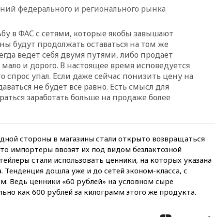
свыше 6,5 тысячи грузовиков
ний федерального и регионального рынка
вчера, 20:53
Швыдкой:
«Интервидение» точно
у в ФАС с сетями, которые якобы завышают
пройдет в 2026 году
ны будут продолжать оставаться на том же
сегда ведет себя двумя путями, либо продает
вчера, 20:45
ПВО за день
сбила еще 75 украинских
 мало и дорого. В настоящее время исповедуется
беспилотников над Россией
 спрос упал. Если даже сейчас понизить цену на
аваться не будет все равно. Есть смысл для
вчера, 20:35
Велосипедист
погиб при атаке FPV-дрона в
раться заработать больше на продаже более
Белгородской области
вчера, 20:30
Лидию Невзорову
заочно арестовали по делу о
финансировании
С одной стороны в магазины стали открыто возвращаться
экстремизма
что импортеры ввозят их под видом безлактозной
тейлеры стали использовать ценники, на которых указана
вчера, 20:20
Суд США
постановил остановить
 Тенденция дошла уже и до сетей эконом-класса, с
строительство бального зала в
 Ведь ценники «60 рублей» на условном сыре
Белом доме
льно как 600 рублей за килограмм этого же продукта.
вчера, 20:15
Сенат США
одобрил ужесточение