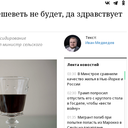
шеветь не будет, да здравствует
Текст:
бсидирование
Иван Медведев
л министр сельского
Лента новостей
03:30
В Минстрое сравнили
качество жилья в Нью-Йорке и
России
02:30
Трамп попросил
отпустить его с круглого стола
в Госдепе, чтобы «вести
войну»
01:35
Мигрант погиб при
попытке попасть из Марокко в
Сеуту на параплане