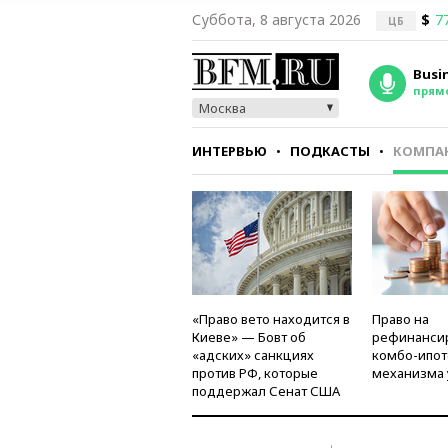
Суббота, 8 августа 2026
$
7
ЦБ
Busi
прям
Москва
ИНТЕРВЬЮ
ПОДКАСТЫ
КОМПА
СТИЛЬ
ТЕСТЫ
«Право вето находится в
Право на
Киеве» — Бовт об
рефинанси
«адских» санкциях
комбо-ипот
против РФ, которые
механизма 
поддержал Сенат США