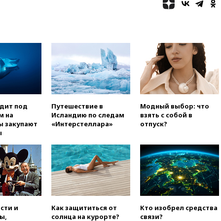
санкций против России и
Ирана
вчера, 20:00
СК возбудил дело
против журналистки Катерины
Гордеевой о фейках о ВС
России
вчера, 19:45
ISU предоставил
нейтральный статус
фигуристкам Валиевой и
Трусовой
одит под
Путешествие в
Модный выбор: что
вчера, 19:35
Зеленский
м на
Исландию по следам
взять с собой в
впервые совершил
ы закупают
«Интерстеллара»
отпуск?
официальный визит в Сербию
ы
вчера, 19:19
Россиянка
погибла во Французских
Альпах
вчера, 19:00
Открытое
горение на складе в Брянске
ликвидировано
сти и
Как защититься от
Кто изобрел средства
вчера, 18:55
Минобороны
ы,
солнца на курорте?
связи?
отчиталось об ударах по двум