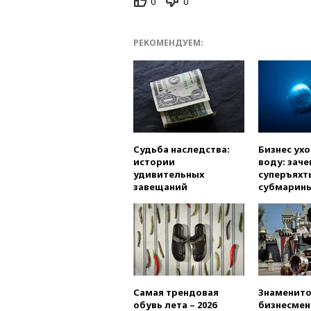
0
0
РЕКОМЕНДУЕМ:
Судьба наследства:
Бизнес ух
истории
воду: заче
удивительных
суперъяхт
завещаний
субмарин
Самая трендовая
Знаменито
обувь лета – 2026
бизнесмен