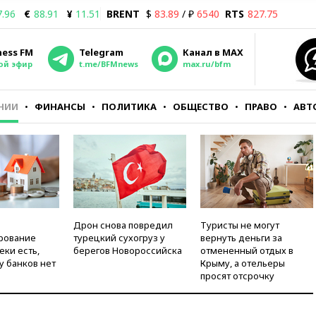
7.96
€
88.91
¥
11.51
BRENT
$
83.89
/ ₽
6540
RTS
827.75
ness FM
Telegram
Канал в MAX
ой эфир
t.me/BFMnews
max.ru/bfm
НИИ
ФИНАНСЫ
ПОЛИТИКА
ОБЩЕСТВО
ПРАВО
АВТ
Дрон снова повредил
Туристы не могут
рование
турецкий сухогруз у
вернуть деньги за
еки есть,
берегов Новороссийска
отмененный отдых в
у банков нет
Крыму, а отельеры
просят отсрочку