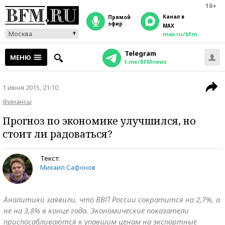
16+
Канал в
прямой
эфир
MAX
Москва
max.ru/bfm
Telegram
МЕНЮ
t.me/BFMnews
1 июня 2015, 21:10
Финансы
Прогноз по экономике улучшился, но
стоит ли радоваться?
Текст:
Михаил Сафонов
Аналитики заявили, что ВВП России сократится на 2,7%, а
не на 3,8% в конце года. Экономические показатели
приспосабливаются к упавшим ценам на экспортные