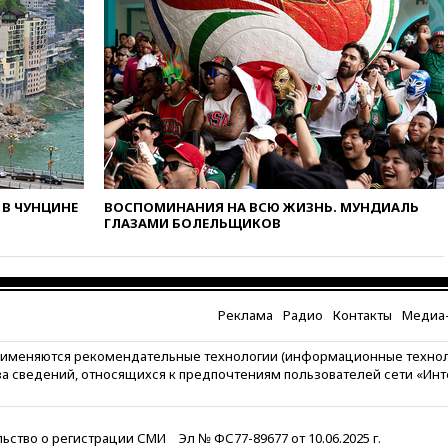
01:35
Мигрант погиб при
попытке попасть из Марокко в
Сеуту на параплане
00:30
FT: ЕС не готов принять в
блок Украину из-за уровня
коррупции
вчера, 23:35
Лукашенко
объяснил экономическую
выгоду безвизового режима с
ЕС
В ЧУНЦИНЕ
ВОСПОМИНАНИЯ НА ВСЮ ЖИЗНЬ. МУНДИАЛЬ
ГЛАЗАМИ БОЛЕЛЬЩИКОВ
вчера, 22:59
На башню
ресторана «Армения» в
Москве вернут утраченную
скульптуру балерины
Реклама
Радио
Контакты
Медиа-
вчера, 22:45
Литовец
протаранил погранпункт при
попытке попасть в Россию
рименяются рекомендательные технологии (информационные техно
за сведений, относящихся к предпочтениям пользователей сети «Ин
вчера, 22:28
Бессент
анонсировал скорое
соглашение о прекращении
ьство о регистрации СМИ
Эл № ФС77-89677 от 10.06.2025 г.
огня США и Ирана