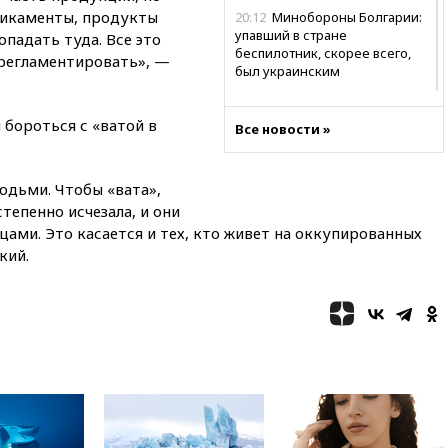
дикаменты, продукты
20:12
Минобороны Болгарии:
упавший в стране
опадать туда. Все это
беспилотник, скорее всего,
 регламентировать», —
был украинским
19:29
ОАЭ обвинили Иран в
атаке на судно нефтяной
 бороться с «ватой в
Все новости »
компании ADNOC в Ормузе
18:56
«Газпром»: объем газа в
европейских подземных
юдьми. Чтобы «вата»,
хранилищах достиг
степенно исчезала, и они
антирекорда
цами. Это касается и тех, кто живет на оккупированных
кий.
18:25
ТАСС: Уиткофф и
Кушнер могут вскоре посетить
Москву и Киев
17:43
«Тиса» выдвинула экс-
председателя Верховного
суда на пост президента
Венгрии
16:50
Politico: «Газовая
авантюра Германии ставит под
угрозу европейскую зиму»