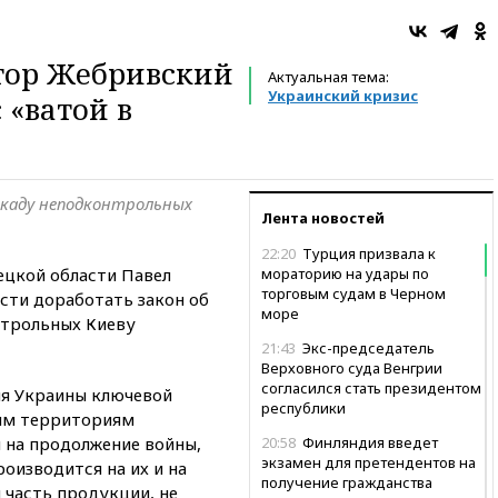
тор Жебривский
Актуальная тема:
Украинский кризис
 «ватой в
окаду неподконтрольных
Лента новостей
22:20
Турция призвала к
ецкой области Павел
мораторию на удары по
торговым судам в Черном
сти доработать закон об
море
нтрольных Киеву
21:43
Экс-председатель
Верховного суда Венгрии
согласился стать президентом
ля Украины ключевой
республики
ым территориям
 на продолжение войны,
20:58
Финляндия введет
экзамен для претендентов на
оизводится на их и на
получение гражданства
 часть продукции, не