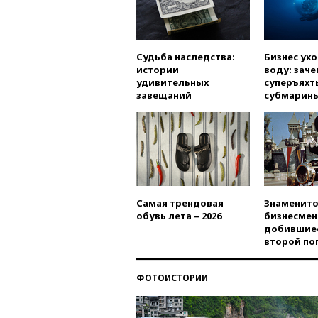
Судьба наследства:
Бизнес ух
истории
воду: заче
удивительных
суперъяхт
завещаний
субмарин
Самая трендовая
Знаменито
обувь лета – 2026
бизнесмен
добившиес
второй по
ФОТОИСТОРИИ