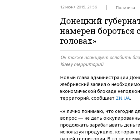
12 июня 2015, 21:56
Политика
Донецкий губерна
намерен бороться с
головах»
Он также планирует ослабить бл
Киеву территорий
Новый глава администрации Дон
Жебривский заявил о необходимо
экономической блокаде неподко
территорий, сообщает
ZN.UA
.
«Я лично понимаю, что сегодня д
вопрос — не дать оккупированн
продолжать зарабатывать деньги
используя продукцию, которая пр
нашей территории. В то же время