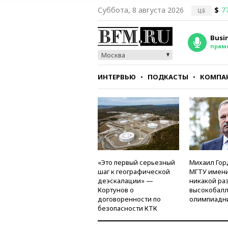
Суббота, 8 августа 2026
$
7
ЦБ
Busi
прям
Москва
ИНТЕРВЬЮ
ПОДКАСТЫ
КОМПА
СТИЛЬ
ТЕСТЫ
«Это первый серьезный
Михаил Гор
шаг к географической
МГТУ имени
деэскалации» —
никакой ра
Кортунов о
высокобалл
договоренности по
олимпиадн
безопасности КТК