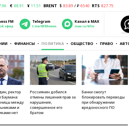
7.96
€
88.91
¥
11.51
BRENT
$
83.89
/ ₽
6540
RTS
827.75
ness FM
Telegram
Канал в MAX
ой эфир
t.me/BFMnews
max.ru/bfm
НИИ
ФИНАНСЫ
ПОЛИТИКА
ОБЩЕСТВО
ПРАВО
АВТ
дин, ректор
Россиянин добился
Банки смогут
 Баумана:
отмены лишения прав за
блокировать переводы
зницы между
нарушение,
при обнаружении
ьниками и
совершенное его
вредоносного ПО
иками нет
братом