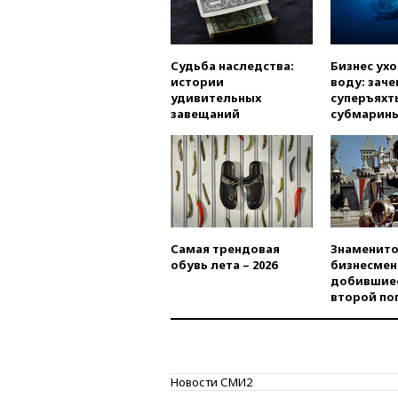
Судьба наследства:
Бизнес ух
истории
воду: заче
удивительных
суперъяхт
завещаний
субмарин
Самая трендовая
Знаменито
обувь лета – 2026
бизнесмен
добившиес
второй по
Новости СМИ2