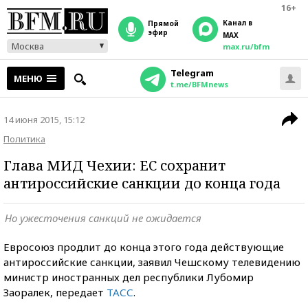
16+
Канал в
прямой
эфир
MAX
Москва
max.ru/bfm
Telegram
МЕНЮ
t.me/BFMnews
14 июня 2015, 15:12
Политика
Глава МИД Чехии: ЕС сохранит
антироссийские санкции до конца года
Но ужесточения санкций не ожидается
Евросоюз продлит до конца этого года действующие
антироссийские санкции, заявил Чешскому телевидению
министр иностранных дел республики Лубомир
Заоралек, передает
ТАСС
.