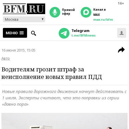
16+
Канал в
прямой
эфир
MAX
Москва
max.ru/bfm
Telegram
МЕНЮ
t.me/BFMnews
16 июня 2015, 15:05
Авто
Водителям грозит штраф за
неисполнение новых правил ПДД
Новые правила дорожного движения начнут действовать с
1 июля. Эксперты считают, что это поправки из серии
«давно пора»