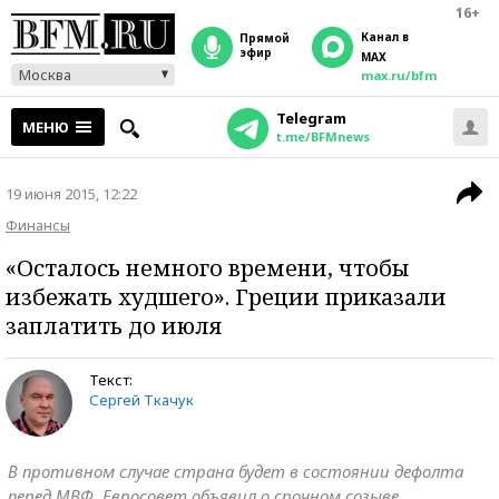
16+
Канал в
прямой
эфир
MAX
Москва
max.ru/bfm
Telegram
МЕНЮ
t.me/BFMnews
19 июня 2015, 12:22
Финансы
«Осталось немного времени, чтобы
избежать худшего». Греции приказали
заплатить до июля
Текст:
Сергей Ткачук
В противном случае страна будет в состоянии дефолта
перед МВФ. Евросовет объявил о срочном созыве