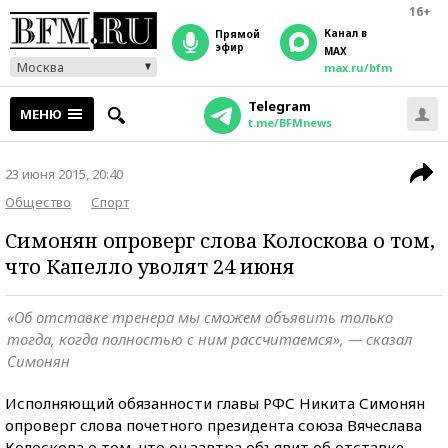
16+
Канал в
прямой
эфир
MAX
Москва
max.ru/bfm
Telegram
МЕНЮ
t.me/BFMnews
23 июня 2015, 20:40
Общество
Спорт
Симонян опроверг слова Колоскова о том,
что Капелло уволят 24 июня
«Об отставке тренера мы сможем объявить только
тогда, когда полностью с ним рассчитаемся», — сказал
Симонян
Исполняющий обязанности главы РФС Никита Симонян
опроверг слова почетного президента союза Вячеслава
Колоскова о том, что он завтра объявит об отставке