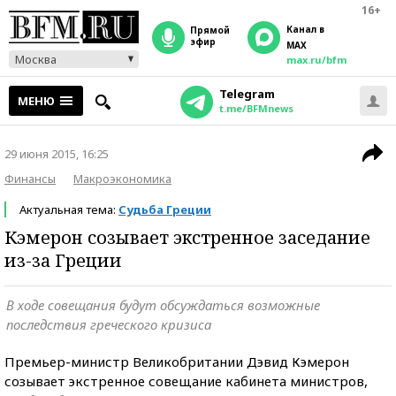
16+
Канал в
прямой
эфир
MAX
Москва
max.ru/bfm
Telegram
МЕНЮ
t.me/BFMnews
29 июня 2015, 16:25
Финансы
Макроэкономика
Актуальная тема:
Судьба Греции
Кэмерон созывает экстренное заседание
из-за Греции
В ходе совещания будут обсуждаться возможные
последствия греческого кризиса
Премьер-министр Великобритании Дэвид Кэмерон
созывает экстренное совещание кабинета министров,