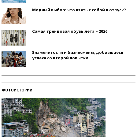
Модный выбор: что взять с собой в отпуск?
Самая трендовая обувь лета – 2026
Знаменитости и бизнесмены, добившиеся
успеха со второй попытки
Как защититься от солнца на курорте?
ФОТОИСТОРИИ
Кто изобрел средства связи?