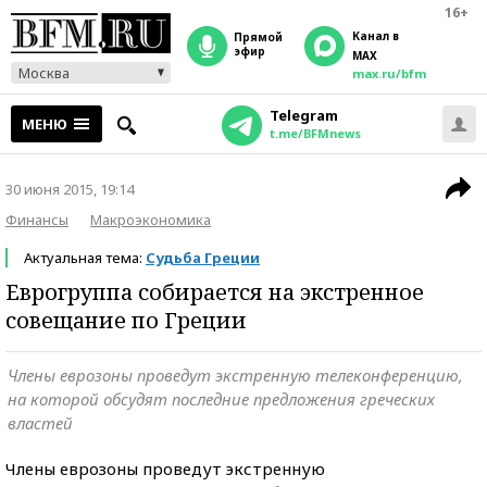
16+
Канал в
прямой
эфир
MAX
Москва
max.ru/bfm
Telegram
МЕНЮ
t.me/BFMnews
30 июня 2015, 19:14
Финансы
Макроэкономика
Актуальная тема:
Судьба Греции
Еврогруппа собирается на экстренное
совещание по Греции
Члены еврозоны проведут экстренную телеконференцию,
на которой обсудят последние предложения греческих
властей
Члены еврозоны проведут экстренную