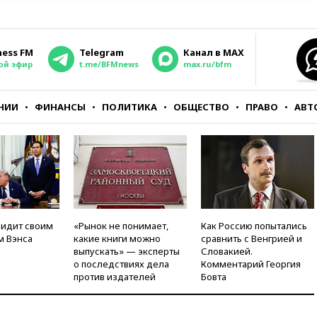
ness FM
Telegram
Канал в MAX
ой эфир
t.me/BFMnews
max.ru/bfm
НИИ
ФИНАНСЫ
ПОЛИТИКА
ОБЩЕСТВО
ПРАВО
АВТ
видит своим
«Рынок не понимает,
Как Россию попытались
м Вэнса
какие книги можно
сравнить с Венгрией и
выпускать» — эксперты
Словакией.
о последствиях дела
Комментарий Георгия
против издателей
Бовта