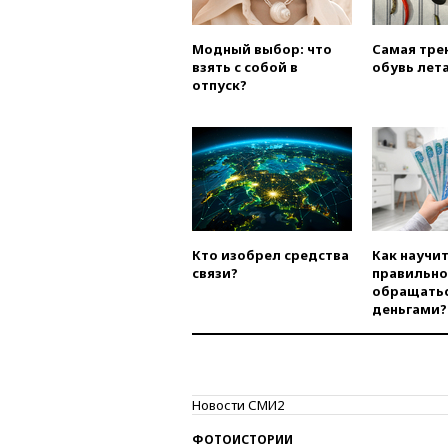
Модный выбор: что
Самая тре
взять с собой в
обувь лета
отпуск?
Кто изобрел средства
Как научи
связи?
правильно
обращатьс
деньгами?
Новости СМИ2
ФОТОИСТОРИИ