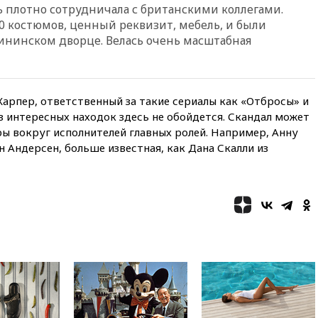
 плотно сотрудничала с британскими коллегами.
вчера, 22:55
В Москве в
0 костюмов, ценный реквизит, мебель, и были
пятницу ожидаются ливни
рининском дворце. Велась очень масштабная
вчера, 22:35
Винисиус
продлил контракт с «Реалом»
до 2032 года
вчера, 22:28
Отказаться от
арпер, ответственный за такие сериалы как «Отбросы» и
российского гражданства
з интересных находок здесь не обойдется. Скандал может
станет значительно дороже
ы вокруг исполнителей главных ролей. Например, Анну
вчера, 22:20
Путин назвал 76-ю
Андерсен, больше известная, как Дана Скалли из
гвардейскую десантно-
штурмовую дивизию
легендарной
вчера, 22:15
Путин заслушал
доклад о ситуации на
добропольском направлении
вчера, 21:58
Генпрокуратура
признала нежелательным в
РФ американский Human
Rights Foundation
вчера, 21:35
«Аэрофлот»