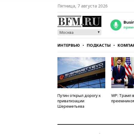
Пятница, 7 августа 2026
Busi
прям
Москва
ИНТЕРВЬЮ
ПОДКАСТЫ
КОМПА
СТИЛЬ
ТЕСТЫ
Путин открыл дорогу к
WP: Трамп 
приватизации
преемнико
Шереметьева