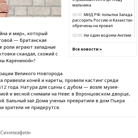
мальчика
03:00
МИД РФ: попытки Запада
рассорить Россию и Казахстан
обречены на провал
йна и мир», который
02:00
Ни один водоем Англии
стовой — британская
не соответствует нормам
химической безопасности
е роли играют западные
Все новости »
ктовки скандал, схожий с
01:00
Трамп: США сами
ны Карениной»?
нуждаются в дальнобойных
ракетах и системах Patriot
рации Великого Новгорода
00:01
Трамп заявил о
а привезли коней и кареты, провели кастинг среди
необходимости пополнения
12 года. Натура для сцены с дубом — возле музея-
арсенала США
мой и весной снимали на Неве: в Воронцовском дворце,
вчера, 23:28
Слуцкий призвал
ой. Бальный зал Дома ученых превратили в дом Пьера
признать «Яблоко»
ши зрители не придерутся.
нежелательной организацией
вчера, 23:15
В Смоленске
ребенок и женщина погибли
при падении деревьев во
 «Синемафия»
время урагана