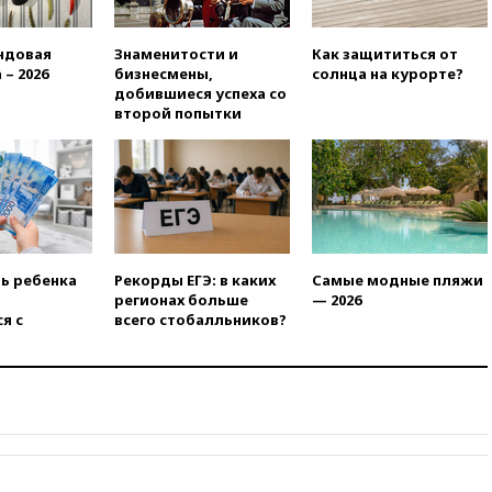
отменяет часть рейсов в Сочи
и Геленджик
ндовая
Знаменитости и
Как защититься от
вчера, 21:25
Руслан Терновой
 – 2026
бизнесмены,
солнца на курорте?
выиграл золото чемпионата
добившиеся успеха со
Европы в прыжках с 10-
второй попытки
метровой вышки
вчера, 21:10
РФ не получала
обращений о прекращении
концессии строительства ж/д
в Армении
вчера, 21:00
В России вновь
обсуждают эксперимент по
ть ребенка
Рекорды ЕГЭ: в каких
Самые модные пляжи
онлайн-продаже алкоголя
регионах больше
— 2026
я с
всего стобалльников?
вчера, 20:45
Матвиенко:
россиянам могут
рекомендовать не посещать
Армению
вчера, 20:35
ПВО за день
сбила еще 281 украинский
беспилотник над Россией
вчера, 20:27
Ямпольская