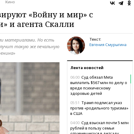
Кино
ируют «Войну и мир» с
» и агента Скалли
Текст:
и материалами. Но есть
Евгения Смурыгина
получит такую же печальную
ренина»
Лента новостей
06:00
Суд обязал Meta
выплатить $567 млн по делу о
вреде психическому
здоровью детей
05:51
Трамп подписал указ
против «родильного туризма»
в США
04:00
Суд взыскал почти 5 млн
рублей в пользу семьи
отравившегося в детсаду