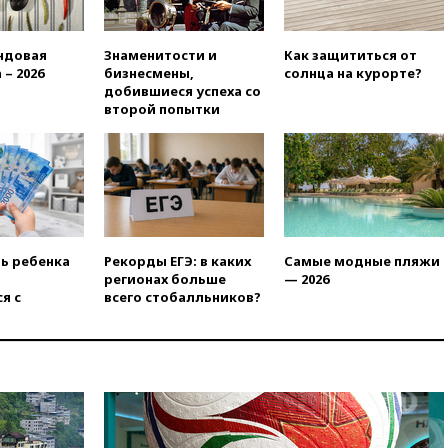
вчера, 19:20
Число ломбардов
в РФ превысило максимум
2022 года
ндовая
Знаменитости и
Как защититься от
 – 2026
бизнесмены,
солнца на курорте?
вчера, 19:15
Жуковский и
добившиеся успеха со
аэропорт Геленджика
второй попытки
возобновили работу
вчера, 19:00
Путин уточнил
порядок присвоения воинских
званий добровольцам
вчера, 18:50
Euractiv: восток
Финляндии приходит в упадок
без российских туристов
ть ребенка
Рекорды ЕГЭ: в каких
Самые модные пляжи
вчера, 18:35
В Жуковском и
регионах больше
— 2026
аэропорту Геленджика
я с
всего стобалльников?
введены ограничения
вчера, 18:21
Зюганов
присоединился к критике
«Яблока»
вчера, 18:15
Четыре человека
пострадали при атаках ВСУ на
Белгородскую область