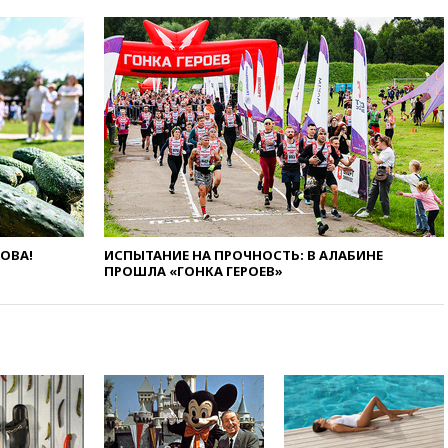
призвала оптимизировать
олимпиады для поступления в
вузы
вчера, 20:15
Минтранс
предложил оплачивать
защиту дорог от БПЛА из
средств на ремонт
вчера, 20:00
Зеленский 8
августа посетит Сербию с
официальным визитом
вчера, 19:58
В Госдуму будет
внесен законопроект об
ЛОВА!
ИСПЫТАНИЕ НА ПРОЧНОСТЬ: В АЛАБИНЕ
ПРОШЛА «ГОНКА ГЕРОЕВ»
отмене ЕГЭ
вчера, 19:50
Аэропорты Сочи и
Ярославля приостановили
работу
вчера, 19:35
WP: Трамп
призвал доноров-
республиканцев поддержать
Вэнса на выборах 2028 года