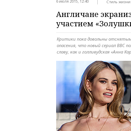
6 июля 2015, 12:40
Стиль жизни
Англичане экраниз
участием «Золушки
Критики пока довольны отснятым
опасения, что новый сериал ВВС 
славу, как и голливудская «Анна Ка