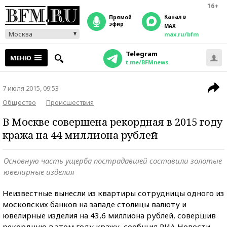
16+
Канал в
прямой
эфир
MAX
Москва
max.ru/bfm
Telegram
МЕНЮ
t.me/BFMnews
7 июля 2015, 09:53
Общество
Происшествия
В Москве совершена рекордная в 2015 году
кража на 44 миллиона рублей
Основную часть ущерба пострадавшей составили золотые
ювелирные изделия
Неизвестные вынесли из квартиры сотрудницы одного из
московских банков на западе столицы валюту и
ювелирные изделия на 43,6 миллиона рублей, совершив
рекордную в этом году кражу, сообщил РИА Новости