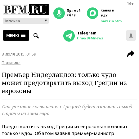
16+
Канал в
прямой
эфир
MAX
Москва
max.ru/bfm
Telegram
МЕНЮ
t.me/BFMnews
8 июля 2015, 01:59
Политика
Премьер Нидерландов: только чудо
может предотвратить выход Греции из
еврозоны
Отсутствие соглашения с Грецией будет означать выход
страны из зоны евро
Предотвратить выход Греции из еврозоны «позволит
только чудо». Об этом заявил премьер-министр