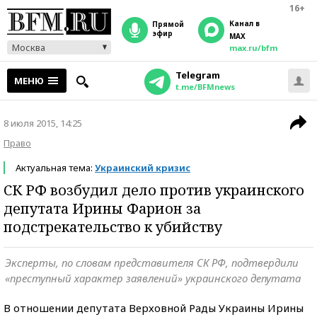
16+
Канал в
прямой
эфир
MAX
Москва
max.ru/bfm
Telegram
МЕНЮ
t.me/BFMnews
8 июля 2015, 14:25
Право
Актуальная тема:
Украинский кризис
СК РФ возбудил дело против украинского
депутата Ирины Фарион за
подстрекательство к убийству
Эксперты, по словам представителя СК РФ, подтвердили
«преступный характер заявлений» украинского депутата
В отношении депутата Верховной Рады Украины Ирины