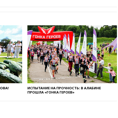
09:54
МВД Германии:
инцидент с дроном в
аэропорту Лейпцига —
«сценарий гибридной атаки»
09:32
В Тверской области
обломки дрона повредили
фасад логокомплекса
Wildberries
09:18
В Ярославской области
отражена самая
массированная атака БПЛА
09:16
Трамп сообщил об
огромном запасе боеприпасов
в США
08:54
В Таиланде сегодня
ЛОВА!
ИСПЫТАНИЕ НА ПРОЧНОСТЬ: В АЛАБИНЕ
прощаются с молодыми
ПРОШЛА «ГОНКА ГЕРОЕВ»
россиянами, жестоко убитыми
в Паттайе
08:26
Летчики с упавшего
самолета в Приангарье
отделались ссадинами и