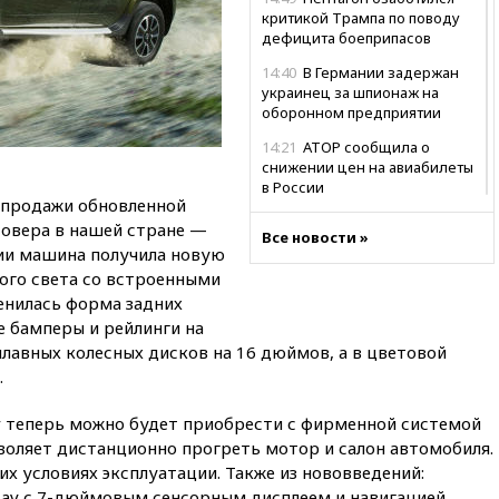
критикой Трампа по поводу
дефицита боеприпасов
14:40
В Германии задержан
украинец за шпионаж на
оборонном предприятии
14:21
АТОР сообщила о
снижении цен на авиабилеты
в России
 продажи обновленной
14:19
Масштабный сбой
совера в нашей стране —
Все новости »
произошел в рунете
ции машина получила новую
14:14
«Ведомости»: Озон банк
ого света со встроенными
не пострадает от британских
енилась форма задних
санкций
е бамперы и рейлинги на
лавных колесных дисков на 16 дюймов, а в цветовой
13:58
Медведев назвал
Японию вассалом США
.
13:45
В Петербурге достроили
er теперь можно будет приобрести с фирменной системой
новый тоннель зеленой ветки
метро
озволяет дистанционно прогреть мотор и салон автомобиля.
их условиях эксплуатации. Также из нововведений:
13:38
В эфире «Радиостанции
av с 7-дюймовым сенсорным дисплеем и навигацией,