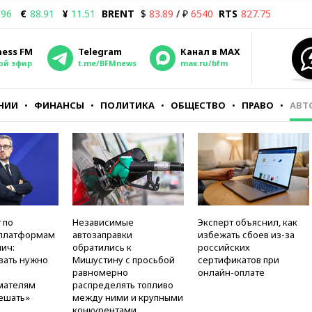
.96
€
88.91
¥
11.51
BRENT
$
83.89
/ ₽
6540
RTS
827.75
ness FM
Telegram
Канал в MAX
ой эфир
t.me/BFMnews
max.ru/bfm
НИИ
ФИНАНСЫ
ПОЛИТИКА
ОБЩЕСТВО
ПРАВО
АВТ
 по
Независимые
Эксперт объяснил, как
платформам
автозаправки
избежать сбоев из-за
ич:
обратились к
российских
вать нужно
Мишустину с просьбой
сертификатов при
равномерно
онлайн-оплате
мателям
распределять топливо
ешать»
между ними и крупными
конкурентами