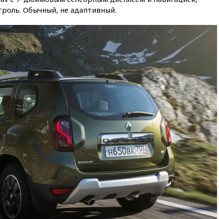
Судного дня» прозвучали три
троль. Обычный, не адаптивный.
сообщения
13:29
Восемь человек
пострадали при наезде
автомобиля на толпу в Омске
13:19
WP: Трамп определился
со своим преемником
13:13
СК возбудил дело по
факту гибели женщины и
ребенка в Раменском
12:57
В Луганске при ракетном
ударе ВСУ по складу
пострадали пять человек
12:44
МВД: число
преступлений, связанных с
отмыванием денег, достигло
рекордного показателя
12:40
В Подмосковье
женщина и трехлетний
ребенок погибли при падении
из окна