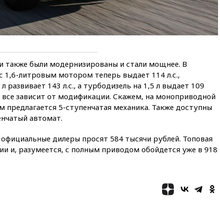
12:22
В России с 1 сентября
изменятся билеты на
общественный транспорт
12:15
Иран и Оман
согласовали главные пункты
сделки по открытию
они также были модернизированы и стали мощнее. В
Ормузского пролива
с 1,6-литровым мотором теперь выдает 114 л.с.,
 развивает 143 л.с., а турбодизель на 1,5 л выдает 109
11:58
Politico: США
восстановили обмен
, все зависит от модификации. Скажем, на моноприводной
разведданными с Украиной
м предлагается 5-ступенчатая механика. Также доступны
енчатый автомат.
11:58
Великобритания
расширила санкции против
России
r официальные дилеры просят 584 тысячи рублей. Топовая
и и, разумеется, с полным приводом обойдется уже в 918
11:37
В Ярославской области
обломки БПЛА упали в
резервуары НПЗ
11:19
МИД России ответил на
критику мэра Хиросимы в
годовщину ядерной
бомбардировки