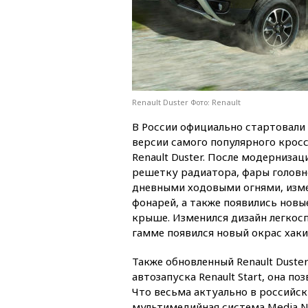
Renault Duster Фото: Renault
В России официально стартовали
версии самого популярного крос
Renault Duster. После модерниза
решетку радиатора, фары головн
дневными ходовыми огнями, изм
фонарей, а также появились новы
крыше. Изменился дизайн легкосп
гамме появился новый окрас хаки
Также обновленный Renault Dust
автозапуска Renault Start, она п
Что весьма актуально в российск
мультимедийная система Media N