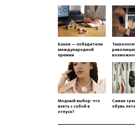
Банки — победители
Технологи
международной
революция
премии
возможно
Модный выбор: что
Самая тре
взять с собой в
обувь лета
отпуск?