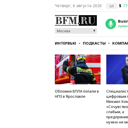
Четверг, 6 августа 2026
$
77
ЦБ
Busi
прям
Москва
ИНТЕРВЬЮ
ПОДКАСТЫ
КОМПА
СТИЛЬ
ТЕСТЫ
Обломки БПЛА попали в
Специалист
НПЗ в Ярославле
цифровым 
Михаил Хом
«Сочувство
слабым, а
предприни
нужно не м