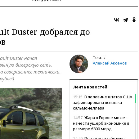
lt Duster добрался до
ов
Текст:
ult Duster начал
Алексей Аксенов
альную дилерскую сеть.
а совершеннее технически.
рублей
Лента новостей
15:15
В половине штатов США
зафиксирована вспышка
сальмонеллеза
14:57
Жара в Европе может
нанести ущерб экономике в
размере €800 млрд
14:49
Пентагон озаботился