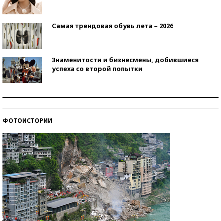
Самая трендовая обувь лета – 2026
Знаменитости и бизнесмены, добившиеся
успеха со второй попытки
Как защититься от солнца на курорте?
ФОТОИСТОРИИ
Кто изобрел средства связи?