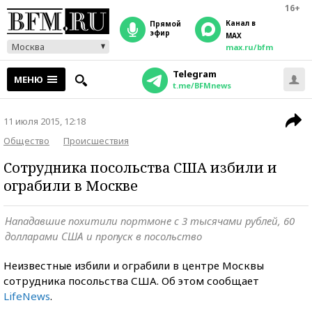
16+
Канал в
прямой
эфир
MAX
Москва
max.ru/bfm
Telegram
МЕНЮ
t.me/BFMnews
11 июля 2015, 12:18
Общество
Происшествия
Сотрудника посольства США избили и
ограбили в Москве
Нападавшие похитили портмоне с 3 тысячами рублей, 60
долларами США и пропуск в посольство
Неизвестные избили и ограбили в центре Москвы
сотрудника посольства США. Об этом сообщает
LifeNews
.