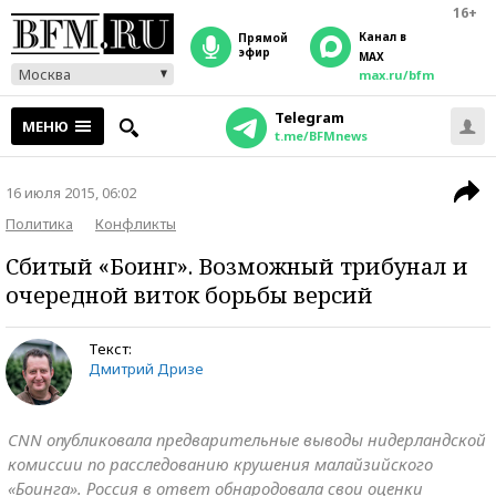
16+
Канал в
прямой
эфир
MAX
Москва
max.ru/bfm
Telegram
МЕНЮ
t.me/BFMnews
16 июля 2015, 06:02
Политика
Конфликты
Сбитый «Боинг». Возможный трибунал и
очередной виток борьбы версий
Текст:
Дмитрий Дризе
CNN опубликовала предварительные выводы нидерландской
комиссии по расследованию крушения малайзийского
«Боинга». Россия в ответ обнародовала свои оценки