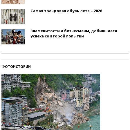
Самая трендовая обувь лета – 2026
Знаменитости и бизнесмены, добившиеся
успеха со второй попытки
Как защититься от солнца на курорте?
ФОТОИСТОРИИ
Кто изобрел средства связи?