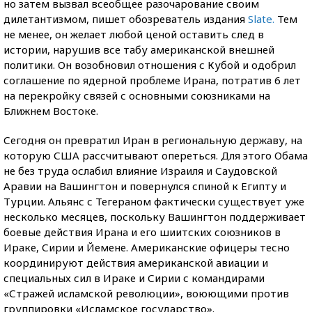
но затем вызвал всеобщее разочарование своим
дилетантизмом, пишет обозреватель издания
Slate.
Тем
не менее, он желает любой ценой оставить след в
истории, нарушив все табу американской внешней
политики. Он возобновил отношения с Кубой и одобрил
соглашение по ядерной проблеме Ирана, потратив 6 лет
на перекройку связей с основными союзниками на
Ближнем Востоке.
Сегодня он превратил Иран в региональную державу, на
которую США рассчитывают опереться. Для этого Обама
не без труда ослабил влияние Израиля и Саудовской
Аравии на Вашингтон и повернулся спиной к Египту и
Турции. Альянс с Тегераном фактически существует уже
несколько месяцев, поскольку Вашингтон поддерживает
боевые действия Ирана и его шиитских союзников в
Ираке, Сирии и Йемене. Американские офицеры тесно
координируют действия американской авиации и
специальных сил в Ираке и Сирии с командирами
«Стражей исламской революции», воюющими против
группировки «Исламское государство».