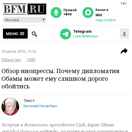
16+
Канал в
прямой
эфир
MAX
Москва
max.ru/bfm
Telegram
МЕНЮ
t.me/BFMnews
16 июля 2015, 11:23
Общество
СМИ
Обзор инопрессы. Почему дипломатия
Обамы может ему слишком дорого
обойтись
Текст:
Евгений Нелюбин
Вступая в должность президента США, Барак Обама
породил большие надежды, но позже вызвал разочарование,