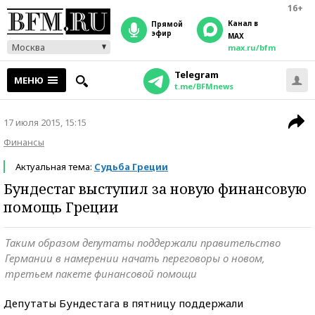
16+
Канал в
прямой
эфир
MAX
Москва
max.ru/bfm
Telegram
МЕНЮ
t.me/BFMnews
17 июля 2015, 15:15
Финансы
Актуальная тема:
Судьба Греции
Бундестаг выступил за новую финансовую
помощь Греции
Таким образом депутаты поддержали правительство
Германии в намерении начать переговоры о новом,
третьем пакете финансовой помощи
Депутаты Бундестага в пятницу поддержали