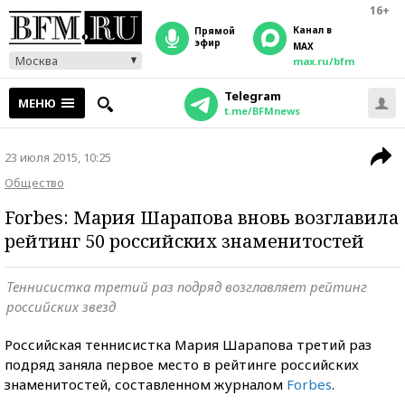
16+
Канал в
прямой
эфир
MAX
Москва
max.ru/bfm
Telegram
МЕНЮ
t.me/BFMnews
23 июля 2015, 10:25
Общество
Forbes: Мария Шарапова вновь возглавила
рейтинг 50 российских знаменитостей
Теннисистка третий раз подряд возглавляет рейтинг
российских звезд
Российская теннисистка Мария Шарапова третий раз
подряд заняла первое место в рейтинге российских
знаменитостей, составленном журналом
Forbes
.