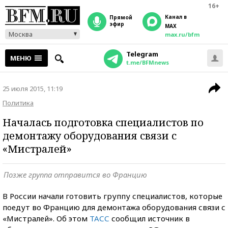
16+
Канал в
прямой
эфир
MAX
Москва
max.ru/bfm
Telegram
МЕНЮ
t.me/BFMnews
25 июля 2015, 11:19
Политика
Началась подготовка специалистов по
демонтажу оборудования связи с
«Мистралей»
Позже группа отправится во Францию
В России начали готовить группу специалистов, которые
поедут во Францию для демонтажа оборудования связи с
«Мистралей». Об этом
ТАСС
сообщил источник в