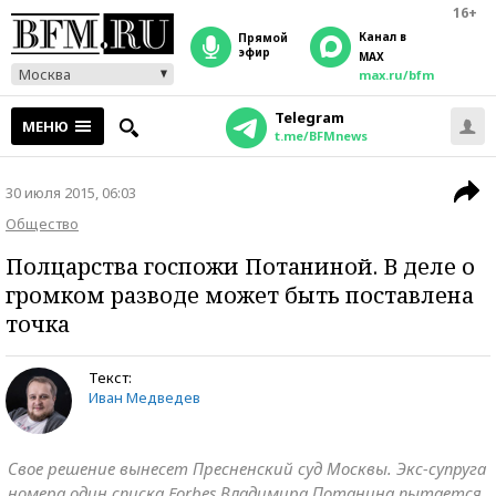
16+
Канал в
прямой
эфир
MAX
Москва
max.ru/bfm
Telegram
МЕНЮ
t.me/BFMnews
30 июля 2015, 06:03
Общество
Полцарства госпожи Потаниной. В деле о
громком разводе может быть поставлена
точка
Текст:
Иван Медведев
Свое решение вынесет Пресненский суд Москвы. Экс-супруга
номера один списка Forbes Владимира Потанина пытается