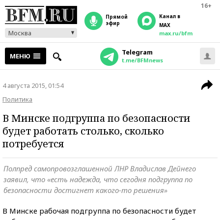
16+
Канал в
прямой
эфир
MAX
Москва
max.ru/bfm
Telegram
МЕНЮ
t.me/BFMnews
4 августа 2015, 01:54
Политика
В Минске подгруппа по безопасности
будет работать столько, сколько
потребуется
Полпред самопровозглашенной ЛНР Владислав Дейнего
заявил, что «есть надежда, что сегодня подгруппа по
безопасности достигнет какого-то решения»
В Минске рабочая подгруппа по безопасности будет