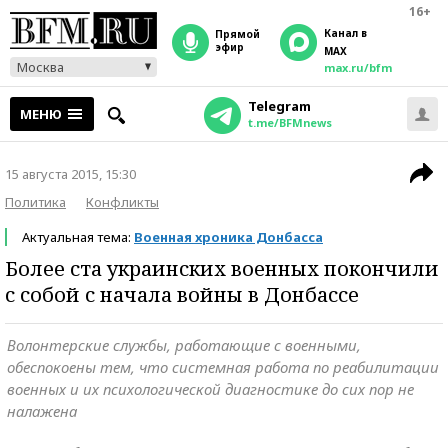
16+
Канал в
прямой
эфир
MAX
Москва
max.ru/bfm
Telegram
МЕНЮ
t.me/BFMnews
15 августа 2015, 15:30
Политика
Конфликты
Актуальная тема:
Военная хроника Донбасса
Более ста украинских военных покончили
с собой с начала войны в Донбассе
Волонтерские службы, работающие с военными,
обеспокоены тем, что системная работа по реабилитации
военных и их психологической диагностике до сих пор не
налажена