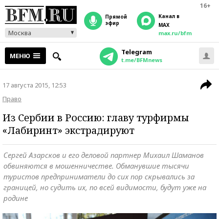
16+
Канал в
прямой
эфир
MAX
Москва
max.ru/bfm
Telegram
МЕНЮ
t.me/BFMnews
17 августа 2015, 12:53
Право
Из Сербии в Россию: главу турфирмы
«Лабиринт» экстрадируют
Сергей Азарсков и его деловой партнер Михаил Шаманов
обвиняются в мошенничестве. Обманувшие тысячи
туристов предприниматели до сих пор скрывались за
границей, но судить их, по всей видимости, будут уже на
родине