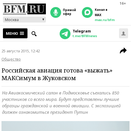
16+
Канал в
прямой
эфир
MAX
Москва
max.ru/bfm
Telegram
МЕНЮ
t.me/BFMnews
25 августа 2015, 12:42
Общество
Российская авиация готова «выжать»
МАКСимум в Жуковском
На Авиакосмический салон в Подмосковье съехались 850
участников со всего мира. Будут представлены лучшие
образцы гражданской и военной авиации. С экспозицией
должен ознакомиться президент Путин