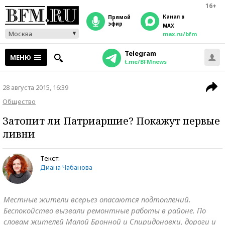
16+
Канал в
прямой
эфир
MAX
Москва
max.ru/bfm
Telegram
МЕНЮ
t.me/BFMnews
28 августа 2015, 16:39
Общество
Затопит ли Патриаршие? Покажут первые
ливни
Текст:
Диана Чабанова
Местные жители всерьез опасаются подтоплений.
Беспокойство вызвали ремонтные работы в районе. По
словам жителей Малой Бронной и Спиридоновки, дороги и