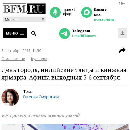
16+
Канал в
прямой
эфир
MAX
Москва
max.ru/bfm
Telegram
МЕНЮ
t.me/BFMnews
3 сентября 2015, 14:50
Стиль жизни
Культура
День города, индийские танцы и книжная
ярмарка. Афиша выходных 5-6 сентября
Текст:
Евгения Смурыгина
Как провести первый осенний уикенд