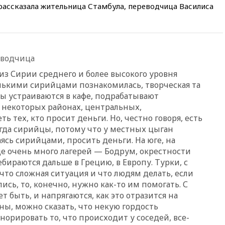
 рассказала жительница Стамбула, переводчица Василиса
15:35
Два человека погибли
при атаках дронов ВСУ в
Брянской области
15:15
В половине штатов США
зафиксирована вспышка
еводчица
сальмонеллеза
из Сирии среднего и более высокого уровня
14:57
Жара в Европе может
олькими сирийцами познакомилась, творческая та
нанести ущерб экономике в
ы устраиваются в кафе, подрабатывают
размере €800 млрд
В некоторых районах, центральных,
14:49
Пентагон озаботился
ь тех, кто просит деньги. Но, честно говоря, есть
критикой Трампа по поводу
егда сирийцы, потому что у местных цыган
дефицита боеприпасов
ясь сирийцами, просить деньги. На юге, на
14:40
В Германии задержан
е очень много лагерей — Бодрум, окрестности
украинец за шпионаж на
бираются дальше в Грецию, в Европу. Турки, с
оборонном предприятии
что сложная ситуация и что людям делать, если
14:21
АТОР сообщила о
ись, то, конечно, нужно как-то им помогать. С
снижении цен на авиабилеты
т быть, и напрягаются, как это отразится на
в России
ны, можно сказать, что некую гордость
14:19
Масштабный сбой
орировать то, что происходит у соседей, все-
произошел в рунете