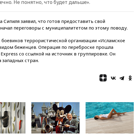
ечно. Не понятно, что будет дальше».
14:14
«Ведомости»: Озон банк
не пострадает от британских
санкций
Сипиля заявил, что готов предоставить свой
13:58
Медведев назвал
 начал переговоры с муниципалитетом по этому поводу.
Японию вассалом США
ч боевиков террористической организации «Исламское
13:45
В Петербурге достроили
 видом беженцев. Операция по переброске прошла
новый тоннель зеленой ветки
метро
Express со ссылкой на источник в группировке. Он
 западных стран.
13:38
В эфире «Радиостанции
Судного дня» прозвучали три
сообщения
13:29
Восемь человек
пострадали при наезде
автомобиля на толпу в Омске
13:19
WP: Трамп определился
со своим преемником
13:13
СК возбудил дело по
факту гибели женщины и
ребенка в Раменском