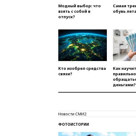
Модный выбор: что
Самая тре
взять с собой в
обувь лета
отпуск?
Кто изобрел средства
Как научи
связи?
правильно
обращатьс
деньгами?
Новости СМИ2
ФОТОИСТОРИИ