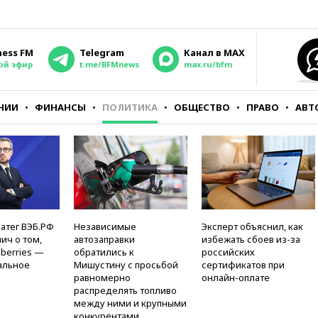
ness FM
Telegram
Канал в MAX
ой эфир
t.me/BFMnews
max.ru/bfm
НИИ
ФИНАНСЫ
ПОЛИТИКА
ОБЩЕСТВО
ПРАВО
АВТ
атег ВЭБ.РФ
Независимые
Эксперт объяснил, как
ич о том,
автозаправки
избежать сбоев из-за
berries —
обратились к
российских
альное
Мишустину с просьбой
сертификатов при
равномерно
онлайн-оплате
распределять топливо
между ними и крупными
конкурентами