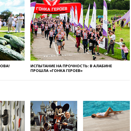
11:58
Великобритания
расширила санкции против
России
11:37
В Ярославской области
обломки БПЛА упали в
резервуары НПЗ
11:19
МИД России ответил на
критику мэра Хиросимы в
годовщину ядерной
бомбардировки
ЛОВА!
ИСПЫТАНИЕ НА ПРОЧНОСТЬ: В АЛАБИНЕ
10:57
Оверчук заявил о
ПРОШЛА «ГОНКА ГЕРОЕВ»
сокращении товарооборота
России и Армении на две
трети
10:54
Президент ФИФА
Джанни Инфантино сумел
сохранить пост
10:38
Роскачество нашло
кишечную палочку в бургерах
пяти популярных сетей
фастфуда