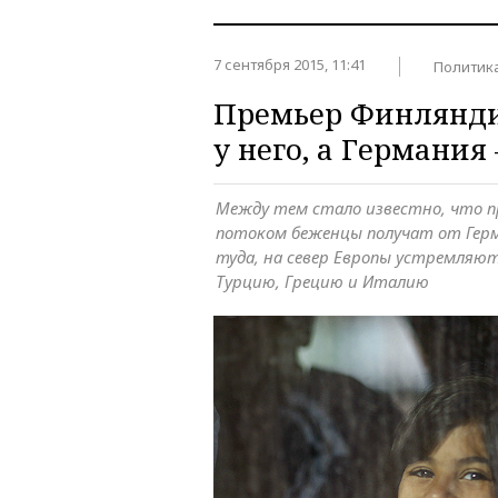
7 сентября 2015, 11:41
Политик
Премьер Финлянди
у него, а Германия
Между тем стало известно, что 
потоком беженцы получат от Герм
туда, на север Европы устремляю
Турцию, Грецию и Италию