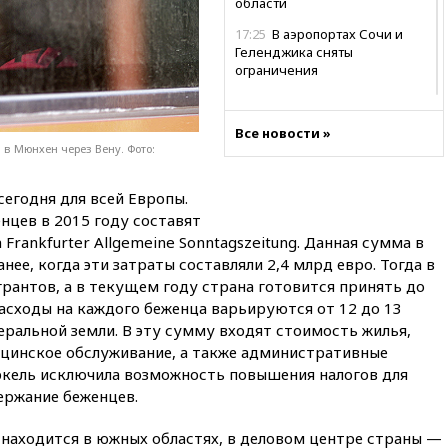
области
17:25
В аэропортах Сочи и
Геленджика сняты
ограничения
17:17
Власти РФ помогут
пострадавшему от атак на
Все новости »
склады Wildberries бизнесу
в Мюнхен через Вену. Фото:
16:55
Экс-директору Popcorn
Books запросили четыре года
егодня для всей Европы.
условно
нцев в 2015 году составят
16:46
ЦБ: международные
 Frankfurter Allgemeine Sonntagszeitung. Данная сумма в
резервы России снизились
нее, когда эти затраты составляли 2,4 млрд евро. Тогда в
16:35
На восстановление
рантов, а в текущем году страна готовится принять до
Херсонской области направят
асходы на каждого беженца варьируются от 12 до 13
6,8 млрд рублей
еральной земли. В эту сумму входят стоимость жилья,
ицинское обслуживание, а также административные
16:16
The Guardian: ученые
США создали
ркель исключила возможность повышения налогов для
гипоаллергенных собак
ержание беженцев.
15:45
Спутник «Электро-Л» №
5 введен в эксплуатацию
находится в южных областях, в деловом центре страны —