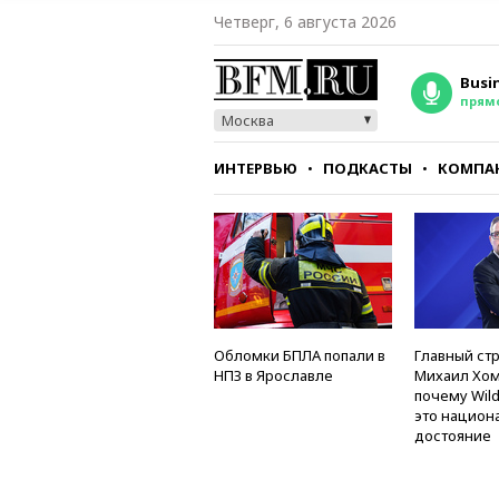
Четверг, 6 августа 2026
Busi
прям
Москва
ИНТЕРВЬЮ
ПОДКАСТЫ
КОМПА
СТИЛЬ
ТЕСТЫ
Обломки БПЛА попали в
Главный стр
НПЗ в Ярославле
Михаил Хом
почему Wild
это национ
достояние