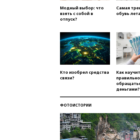
Модный выбор: что
Самая тре
взять с собой в
обувь лета
отпуск?
Кто изобрел средства
Как научи
связи?
правильно
обращатьс
деньгами?
ФОТОИСТОРИИ