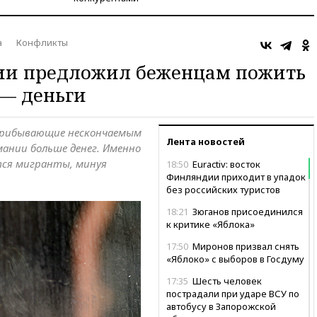
а
Конфликты
и предложил беженцам пожить
 — деньги
прибывающие нескончаемым
Лента новостей
ании больше денег. Именно
тся мигранты, минуя
18:50
Euractiv: восток
Финляндии приходит в упадок
без российских туристов
18:21
Зюганов присоединился
к критике «Яблока»
17:50
Миронов призвал снять
«Яблоко» с выборов в Госдуму
17:35
Шесть человек
пострадали при ударе ВСУ по
автобусу в Запорожской