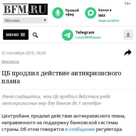
16+
Канал в
прямой
эфир
MAX
Москва
max.ru/bfm
Telegram
МЕНЮ
t.me/BFMnews
21 сентября 2015, 16:24
Финансы
ЦБ продлил действие антикризисного
плана
Ранее сообщалось, что ЦБ продлил действие ряда
антикризисных мер для банков до 1 октября
Центробанк продлил действие антикризисного плана,
направленного на поддержку банковской системы
страны. Об этом говорится
в сообщении
регулятора.