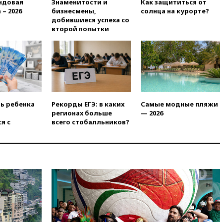
призвала оптимизировать
ндовая
Знаменитости и
Как защититься от
олимпиады для поступления в
 – 2026
бизнесмены,
солнца на курорте?
вузы
добившиеся успеха со
второй попытки
вчера, 20:15
Минтранс
предложил оплачивать
защиту дорог от БПЛА из
средств на ремонт
вчера, 20:00
Зеленский 8
августа посетит Сербию с
официальным визитом
ть ребенка
Рекорды ЕГЭ: в каких
Самые модные пляжи
вчера, 19:58
В Госдуму будет
регионах больше
— 2026
внесен законопроект об
я с
всего стобалльников?
отмене ЕГЭ
вчера, 19:50
Аэропорты Сочи и
Ярославля приостановили
работу
вчера, 19:35
WP: Трамп
призвал доноров-
республиканцев поддержать
Вэнса на выборах 2028 года
вчера, 19:20
Число ломбардов