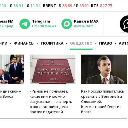
.96
€
88.91
¥
11.51
BRENT
$
83.89
/ ₽
6540
RTS
827.75
ness FM
Telegram
Канал в MAX
ой эфир
t.me/BFMnews
max.ru/bfm
НИИ
ФИНАНСЫ
ПОЛИТИКА
ОБЩЕСТВО
ПРАВО
АВТ
видит своим
«Рынок не понимает,
Как Россию попытались
м Вэнса
какие книги можно
сравнить с Венгрией и
выпускать» — эксперты
Словакией.
о последствиях дела
Комментарий Георгия
против издателей
Бовта