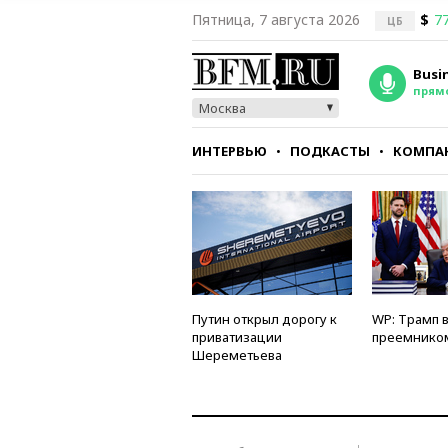
Пятница, 7 августа 2026
$
77
ЦБ
Busi
прям
Москва
ИНТЕРВЬЮ
ПОДКАСТЫ
КОМПА
СТИЛЬ
ТЕСТЫ
Путин открыл дорогу к
WP: Трамп 
приватизации
преемнико
Шереметьева