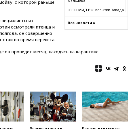
мальчика
 мойву, с которой раньше
03:00
МИД РФ: попытки Запада
рассорить Россию и Казахстан
специалисты из
обречены на провал
Все новости »
ртии осмотрели птенца и
02:00
Ни один водоем Англии
 полгода, он совершенно
не соответствует нормам
т стаи во время перелета.
химической безопасности
01:00
Трамп: США сами
де он проведет месяц, находясь на карантине.
нуждаются в дальнобойных
ракетах и системах Patriot
00:01
Трамп заявил о
необходимости пополнения
арсенала США
вчера, 23:28
Слуцкий призвал
признать «Яблоко»
нежелательной организацией
вчера, 23:15
В Смоленске
ребенок и женщина погибли
при падении деревьев во
время урагана
ндовая
Знаменитости и
Как защититься от