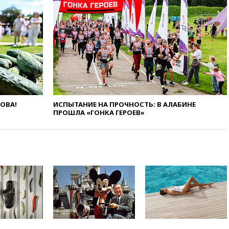
и Геленджик
вчера, 21:25
Руслан Терновой
выиграл золото чемпионата
Европы в прыжках с 10-
метровой вышки
вчера, 21:10
РФ не получала
обращений о прекращении
концессии строительства ж/д
в Армении
ЛОВА!
ИСПЫТАНИЕ НА ПРОЧНОСТЬ: В АЛАБИНЕ
вчера, 21:00
В России вновь
ПРОШЛА «ГОНКА ГЕРОЕВ»
обсуждают эксперимент по
онлайн-продаже алкоголя
вчера, 20:45
Матвиенко:
россиянам могут
рекомендовать не посещать
Армению
вчера, 20:35
ПВО за день
сбила еще 281 украинский
беспилотник над Россией
вчера, 20:27
Ямпольская