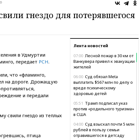
о
свили гнездо для потерявшегося
Лента новостей
селения в Удмуртии
07:00
Лесной пожар в 30 км от
минго, передает
РСН
.
Ванкувера привел к эвакуации
жителей
ли, что «фламинго,
06:00
Суд обязал Meta
ел на дороге. Дрожащую
выплатить $567 млн по делу о
вреде психическому
опротивляться,
здоровью детей
реждение и передали
05:51
Трамп подписал указ
против «родильного туризма»
в США
му свили гнездо из теплых
04:00
Суд взыскал почти 5 млн
рублей в пользу семьи
огревшись, птица
отравившегося в детсаду