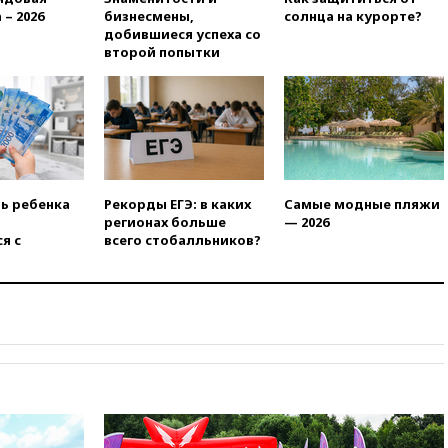
вчера, 22:55
В Москве в
 – 2026
бизнесмены,
солнца на курорте?
пятницу ожидаются ливни
добившиеся успеха со
второй попытки
вчера, 22:35
Винисиус
продлил контракт с «Реалом»
до 2032 года
вчера, 22:28
Отказаться от
российского гражданства
станет значительно дороже
вчера, 22:20
Путин назвал 76-ю
ть ребенка
Рекорды ЕГЭ: в каких
Самые модные пляжи
гвардейскую десантно-
регионах больше
— 2026
штурмовую дивизию
я с
всего стобалльников?
легендарной
вчера, 22:15
Путин заслушал
доклад о ситуации на
добропольском направлении
вчера, 21:58
Генпрокуратура
признала нежелательным в
РФ американский Human
Rights Foundation
вчера, 21:35
«Аэрофлот»
отменяет часть рейсов в Сочи