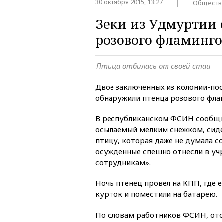
30 октября 2015, 13:27
Обществ
Зеки из Удмуртии 
розового фламинго
Птица отбилась от своей стаи
Двое заключенных из колонии-по
обнаружили птенца розового фла
В республиканском ФСИН сообщи
осыпаемый мелким снежком, сид
птицу, которая даже не думала с
осужденные спешно отнесли в уч
сотрудникам».
Ночь птенец провел на КПП, где е
курток и поместили на батарею.
По словам работников ФСИН, от