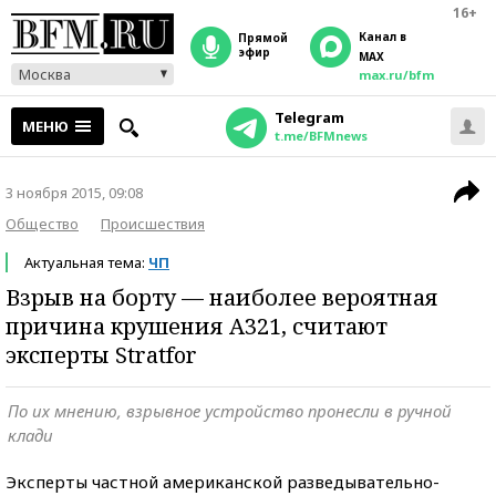
16+
Канал в
прямой
эфир
MAX
Москва
max.ru/bfm
Telegram
МЕНЮ
t.me/BFMnews
3 ноября 2015, 09:08
Общество
Происшествия
Актуальная тема:
ЧП
Взрыв на борту — наиболее вероятная
причина крушения A321, считают
эксперты Stratfor
По их мнению, взрывное устройство пронесли в ручной
клади
Эксперты частной американской разведывательно-