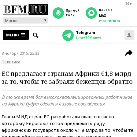
16+
Канал в
прямой
эфир
MAX
Москва
max.ru/bfm
Telegram
МЕНЮ
t.me/BFMnews
8 ноября 2015, 22:33
Политика
ЕС предлагает странам Африки €1,8 млрд
за то, чтобы те забрали беженцев обратно
В то же время для высококвалифицированных работников
из Африки будут сделаны визовые послабления
Главы МИД стран ЕС разработали план, согласно
которому Евросоюз готов предложить ряду
африканских государств около €1,8 млрд за то, чтобы те
приняли обратно часть нелегальных мигрантов,