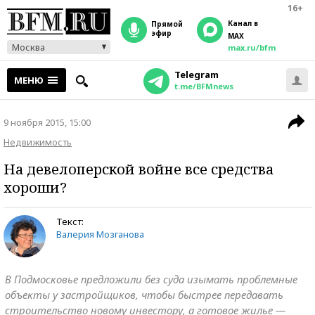
16+
Канал в
прямой
эфир
MAX
Москва
max.ru/bfm
Telegram
МЕНЮ
t.me/BFMnews
9 ноября 2015, 15:00
Недвижимость
На девелоперской войне все средства
хороши?
Текст:
Валерия Мозганова
В Подмосковье предложили без суда изымать проблемные
объекты у застройщиков, чтобы быстрее передавать
строительство новому инвестору, а готовое жилье —