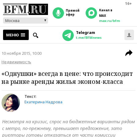
16+
Канал в
прямой
эфир
MAX
Москва
max.ru/bfm
Telegram
МЕНЮ
t.me/BFMnews
10 ноября 2015, 10:00
Недвижимость
«Однушки» всегда в цене: что происходит
на рынке аренды жилья эконом-класса
Текст:
Екатерина Надрова
Несмотря на кризис, спрос на бюджетные варианты рядом
с метро, по-прежнему, превышает предложение, зато
риелторы готовы отказаться от части комиссии