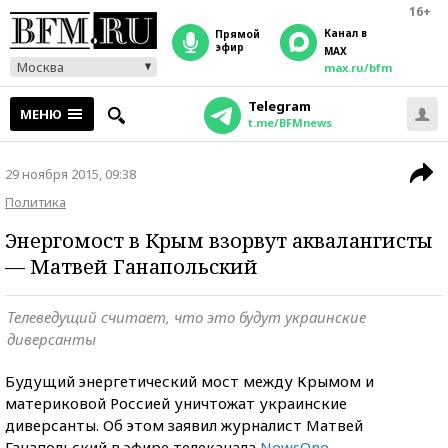
16+
Канал в
прямой
эфир
MAX
Москва
max.ru/bfm
Telegram
МЕНЮ
t.me/BFMnews
29 ноября 2015, 09:38
Политика
Энергомост в Крым взорвут аквалангисты
— Матвей Ганапольский
Телеведущий считает, что это будут украинские
диверсанты
Будущий энергетический мост между Крымом и
материковой Россией уничтожат украинские
диверсанты. Об этом заявил журналист Матвей
Ганапольский в эфире телеканала
NewsOne
.