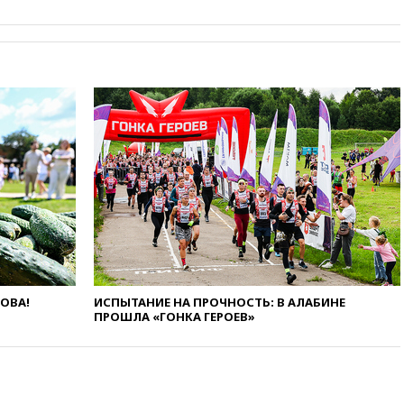
вчера, 11:47
Суд оставил под
арестом Rolls-Royce блогера
Лерчек
вчера, 11:07
При
столкновении катера и лодки
под Самарой погибли два
человека
вчера, 10:27
Движение по
трассе «Новороссия»
восстановлено
вчера, 09:55
Силы ПВО
перехватили за утро 85 БПЛА
над территорией РФ
вчера, 09:25
Ильский НПЗ на
Кубани загорелся после
падения обломков дрона
ЛОВА!
ИСПЫТАНИЕ НА ПРОЧНОСТЬ: В АЛАБИНЕ
ПРОШЛА «ГОНКА ГЕРОЕВ»
вчера, 08:57
Собянин
сообщил о девяти БПЛА,
сбитых на подлете к Москве
вчера, 08:42
Силы ПВО сбили
почти 400 БПЛА над