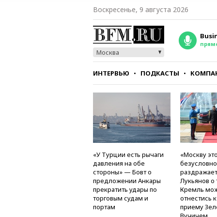
Воскресенье, 9 августа 2026
Busi
прям
Москва
ИНТЕРВЬЮ
ПОДКАСТЫ
КОМПА
СТИЛЬ
ТЕСТЫ
«У Турции есть рычаги
«Москву это
давления на обе
безусловно
стороны» — Бовт о
раздражае
предложении Анкары
Лукьянов о 
прекратить удары по
Кремль мо
торговым судам и
отнестись 
портам
приему Зел
Вучичем