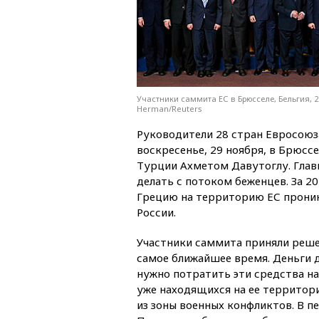
Участники саммита ЕС в Брюсселе, Бельгия, 29
Herman/Reuters
Руководители 28 стран Евросоюз
воскресенье, 29 ноября, в Брюс
Турции Ахметом Давутоглу. Глав
делать с потоком беженцев. За 2
Грецию на территорию ЕС проникл
России.
Участники саммита приняли решен
самое ближайшее время. Деньги д
нужно потратить эти средства на
уже находящихся на ее территор
из зоны военных конфликтов. В пе