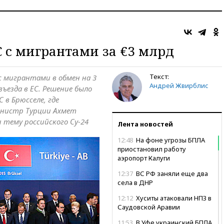
 с мигрантами за €3 млрд
Текст:
 с мигрантами в обмен на 3
Андрей Жвирблис
въезда в ЕС. Решение было
 в Брюсселе, где
инистр Турции Ахмет
 тему российского Су-24
Лента новостей
12:48
На фоне угрозы БПЛА
приостановил работу
аэропорт Калуги
12:37
ВС РФ заняли еще два
села в ДНР
12:12
Хуситы атаковали НПЗ в
Саудовской Аравии
11:53
В Уфе украинский БПЛА