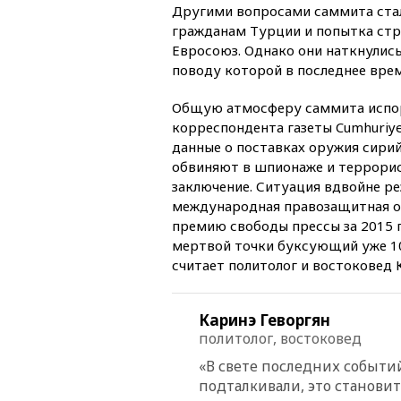
Другими вопросами саммита ста
гражданам Турции и попытка стр
Евросоюз. Однако они наткнулись
поводу которой в последнее врем
Общую атмосферу саммита испорт
корреспондента газеты Cumhuriy
данные о поставках оружия сири
обвиняют в шпионаже и террорис
заключение. Ситуация вдвойне рез
международная правозащитная ор
премию свободы прессы за 2015 
мертвой точки буксующий уже 10 
считает политолог и востоковед 
Каринэ Геворгян
политолог, востоковед
«В свете последних событ
подталкивали, это становит