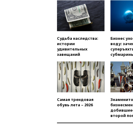
Судьба наследства:
Бизнес ух
истории
воду: заче
удивительных
суперъяхт
завещаний
субмарин
Самая трендовая
Знаменито
обувь лета – 2026
бизнесмен
добившиес
второй по