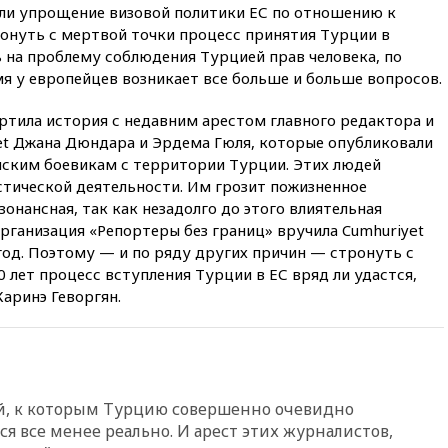
в Теlegram
ли упрощение визовой политики ЕС по отношению к
онуть с мертвой точки процесс принятия Турции в
вчера, 22:50
Российский
режиссер Кирилл Соколов
 на проблему соблюдения Турцией прав человека, по
снимет триллер для Netflix
я у европейцев возникает все больше и больше вопросов.
вчера, 22:20
Турция призвала
ила история с недавним арестом главного редактора и
к мораторию на удары по
торговым судам в Черном
et Джана Дюндара и Эрдема Гюля, которые опубликовали
море
йским боевикам с территории Турции. Этих людей
тической деятельности. Им грозит пожизненное
вчера, 21:43
Экс-
председатель Верховного
онансная, так как незадолго до этого влиятельная
суда Венгрии согласился стать
ганизация «Репортеры без границ» вручила Cumhuriyet
президентом республики
год. Поэтому — и по ряду других причин — стронуть с
вчера, 20:58
Финляндия
лет процесс вступления Турции в ЕС вряд ли удастся,
введет экзамен для
Каринэ Геворгян.
претендентов на получение
гражданства
вчера, 20:12
Минобороны
Болгарии: упавший в стране
беспилотник, скорее всего,
ий, к которым Турцию совершенно очевидно
был украинским
ся все менее реально. И арест этих журналистов,
вчера, 19:29
ОАЭ обвинили