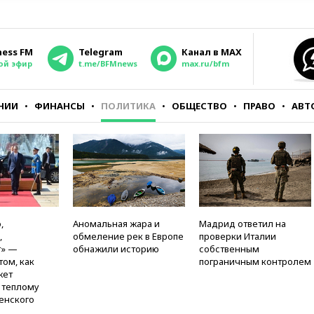
ness FM
Telegram
Канал в MAX
ой эфир
t.me/BFMnews
max.ru/bfm
НИИ
ФИНАНСЫ
ПОЛИТИКА
ОБЩЕСТВО
ПРАВО
АВТ
,
Аномальная жара и
Мадрид ответил на
,
обмеление рек в Европе
проверки Италии
т» —
обнажили историю
собственным
том, как
пограничным контролем
жет
к теплому
енского