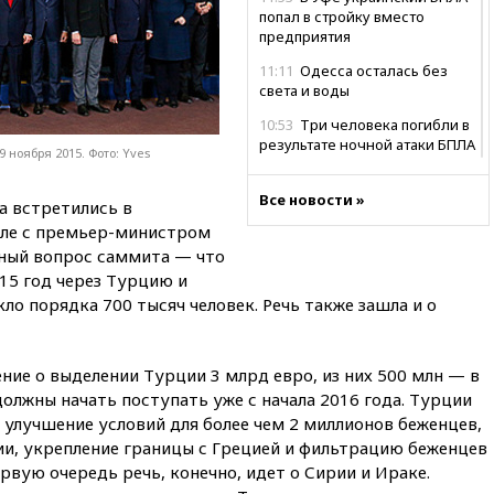
попал в стройку вместо
предприятия
11:11
Одесса осталась без
света и воды
10:53
Три человека погибли в
результате ночной атаки БПЛА
 ноября 2015. Фото: Yves
ВСУ на Белгород
10:31
ВС РФ ударили по
Все новости »
а встретились в
одесской портовой
селе с премьер-министром
инфраструктуре
ный вопрос саммита — что
10:10
Премьер Японии снова
015 год через Турцию и
не упомянула, чья атомная
о порядка 700 тысяч человек. Речь также зашла и о
бомба разрушила Нагасаки
09:47
Два ребенка ранены в
ходе атаки БПЛА на Белгород
ие о выделении Турции 3 млрд евро, из них 500 млн — в
олжны начать поступать уже с начала 2016 года. Турции
09:09
Минобороны: за ночь
сбито 153 украинских БПЛА
 улучшение условий для более чем 2 миллионов беженцев,
ии, укрепление границы с Грецией и фильтрацию беженцев
08:50
Состояние здоровья
рвую очередь речь, конечно, идет о Сирии и Ираке.
Джо Байдена ухудшилось