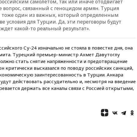
с российским самолетом, так или иначе отодвигает
Иран в атаке на судно
ще вопрос, связанный с геноцидом армян. Турция
нефтяной компании ADNOC в
кт тоже один из важных, который определенным
Ормузе
ве условия для Турции. Да, эти переговоры будут
вчера, 18:56
«Газпром»: объем
ждет какой-то реальный результат».
газа в европейских подземных
хранилищах достиг
антирекорда
сийского Су-24 изначально не стояла в повестке дня, она
вчера, 18:25
ТАСС: Уиткофф и
мита. Турецкий премьер-министр Ахмет Давутоглу
Кушнер могут вскоре посетить
 должно стать снятие напряженности и предотвращение
Москву и Киев
н критически высказался по поводу российских санкций,
вчера, 17:43
«Тиса» выдвинула
экономическую заинтересованность в Турции. Анкара
экс-председателя Верховного
будут действовать рассудительно и, несмотря на введение
суда на пост президента
Венгрии
ревается держать все каналы связи с Россией открытыми,
вчера, 16:50
Politico: «Газовая
авантюра Германии ставит под
угрозу европейскую зиму»
вчера, 16:16
Беспилотник
взорвался вблизи
газопровода в Болгарии