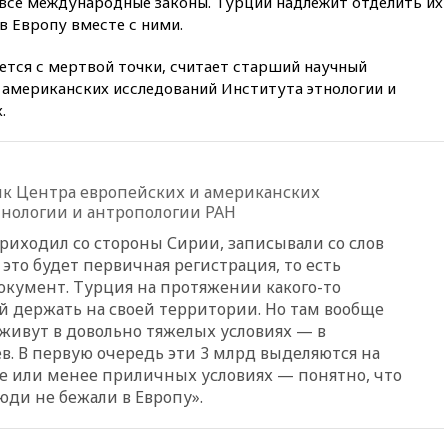
се международные законы. Турции надлежит отделить их
07:40
OpenAI приостановила
в Европу вместе с ними.
выпуск модели Astra и-за
потенциальных рисков
ется с мертвой точки, считает старший научный
06:25
У берегов Италии
 американских исследований Института этнологии и
обнаружили затонувшее
.
судно древнеримских времен
05:10
«Одиссея» Нолана
собрала в мировом прокате
свыше $1 млрд
к Центра европейских и американских
тнологии и антропологии РАН
02:22
Собянин сообщил о
высоких темпах строительства
приходил со стороны Сирии, записывали со слов
недвижимости в Москве
 это будет первичная регистрация, то есть
01:20
Россиянин в среднем
окумент. Турция на протяжении какого-то
съедает несколько арбузов за
 держать на своей территории. Но там вообще
сезон
 живут в довольно тяжелых условиях — в
00:25
В Красноярском крае
в. В первую очередь эти 3 млрд выделяются на
идут поиски семьи, пропавшей
ее или менее приличных условиях — понятно, что
во время сплава
юди не бежали в Европу».
вчера, 23:30
Жителя Нижнего
Тагила арестовали за реакции