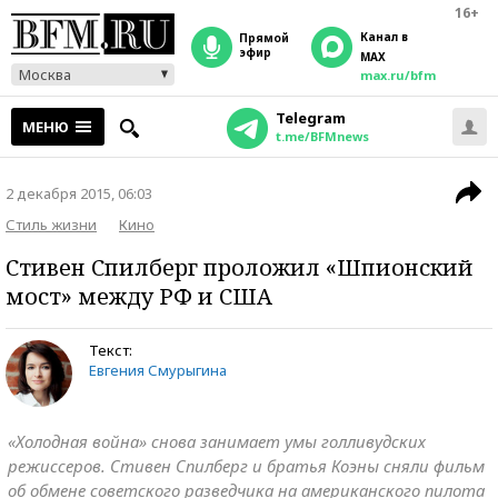
16+
Канал в
прямой
эфир
MAX
Москва
max.ru/bfm
Telegram
МЕНЮ
t.me/BFMnews
2 декабря 2015, 06:03
Стиль жизни
Кино
Стивен Спилберг проложил «Шпионский
мост» между РФ и США
Текст:
Евгения Смурыгина
«Холодная война» снова занимает умы голливудских
режиссеров. Стивен Спилберг и братья Коэны сняли фильм
об обмене советского разведчика на американского пилота