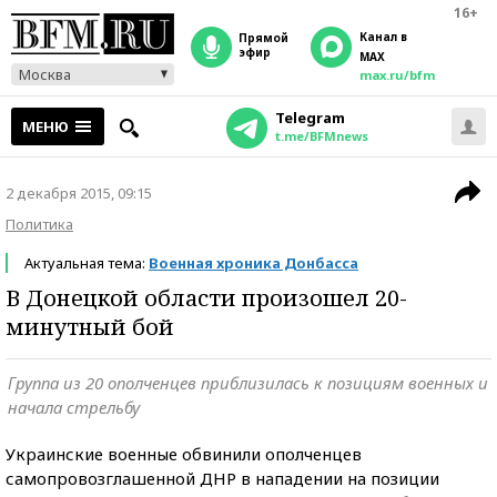
16+
Канал в
прямой
эфир
MAX
Москва
max.ru/bfm
Telegram
МЕНЮ
t.me/BFMnews
2 декабря 2015, 09:15
Политика
Актуальная тема:
Военная хроника Донбасса
В Донецкой области произошел 20-
минутный бой
Группа из 20 ополченцев приблизилась к позициям военных и
начала стрельбу
Украинские военные обвинили ополченцев
самопровозглашенной ДНР в нападении на позиции