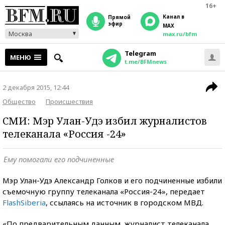
16+
Канал в
прямой
эфир
MAX
Москва
max.ru/bfm
Telegram
МЕНЮ
t.me/BFMnews
2 декабря 2015, 12:44
Общество
Происшествия
СМИ: Мэр Улан-Удэ избил журналистов
телеканала «Россия -24»
Ему помогали его подчиненные
Мэр Улан-Удэ Александр Голков и его подчиненные избили
съемочную группу телеканала «Россия-24», передает
FlashSiberia
, ссылаясь на источник в городском МВД.
«По предварительным данным, журналист телеканала