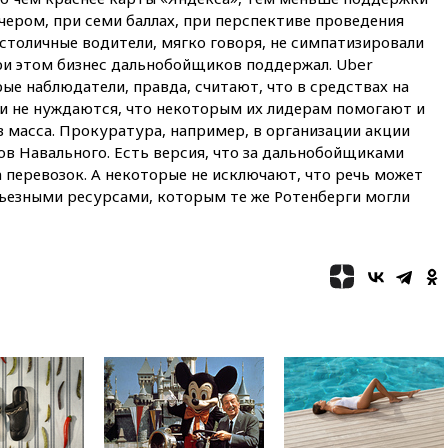
признать «Яблоко»
ечером, при семи баллах, при перспективе проведения
нежелательной организацией
толичные водители, мягко говоря, не симпатизировали
вчера, 23:15
В Смоленске
ри этом бизнес дальнобойщиков поддержал.
Uber
ребенок и женщина погибли
рые наблюдатели, правда, считают, что в средствах на
при падении деревьев во
 не нуждаются, что некоторым их лидерам помогают и
время урагана
в масса. Прокуратура, например, в организации акции
вчера, 22:55
В Москве в
в Навального. Есть версия, что за дальнобойщиками
пятницу ожидаются ливни
 перевозок. А некоторые не исключают, что речь может
вчера, 22:35
Винисиус
рьезными ресурсами, которым те же Ротенберги могли
продлил контракт с «Реалом»
до 2032 года
вчера, 22:28
Отказаться от
российского гражданства
станет значительно дороже
вчера, 22:20
Путин назвал 76-ю
гвардейскую десантно-
штурмовую дивизию
легендарной
вчера, 22:15
Путин заслушал
доклад о ситуации на
добропольском направлении