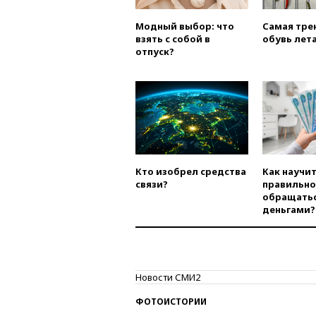
Модный выбор: что
Самая тре
взять с собой в
обувь лета
отпуск?
Кто изобрел средства
Как научи
связи?
правильно
обращатьс
деньгами?
Новости СМИ2
ФОТОИСТОРИИ