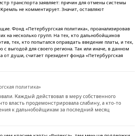
истр транспорта заявляет: причин для отмены системы
05:51
Трамп подписал указ
 Кремль не комментирует. Значит, оставляют
против «родильного туризма»
в США
04:00
Суд взыскал почти 5 млн
щие. Фонд «Петербургская политика», проанализировав
рублей в пользу семьи
их на несколько групп. На тех, кто дальнобойщиков
отравившегося в детсаду
тив, тех, кто попытался оправдать введение платы, и тех,
мальчика
 с выгодой для своего региона. Так или иначе, в данном
03:00
МИД РФ: попытки Запада
, а от души, считает президент фонда «Петербургская
рассорить Россию и Казахстан
обречены на провал
02:00
Ни один водоем Англии
не соответствует нормам
химической безопасности
гская политика»
01:00
Трамп: США сами
вали. Каждый действовал в меру собственного
нуждаются в дальнобойных
 что власть продемонстрировала слабину, а кто-то
ракетах и системах Patriot
ения к дальнобойщикам за последний месяц
00:01
Трамп заявил о
необходимости пополнения
арсенала США
вчера, 23:28
Слуцкий призвал
то чем краснее карты «Яндекса», тем меньше поддержки