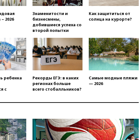
работу
ндовая
Знаменитости и
Как защититься от
вчера, 19:35
WP: Трамп
 – 2026
бизнесмены,
солнца на курорте?
призвал доноров-
добившиеся успеха со
республиканцев поддержать
второй попытки
Вэнса на выборах 2028 года
вчера, 19:20
Число ломбардов
в РФ превысило максимум
2022 года
вчера, 19:15
Жуковский и
аэропорт Геленджика
возобновили работу
ть ребенка
Рекорды ЕГЭ: в каких
Самые модные пляжи
вчера, 19:00
Путин уточнил
регионах больше
— 2026
порядок присвоения воинских
я с
всего стобалльников?
званий добровольцам
вчера, 18:50
Euractiv: восток
Финляндии приходит в упадок
без российских туристов
вчера, 18:35
В Жуковском и
аэропорту Геленджика
введены ограничения