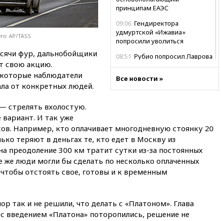
принципам ЕАЭС
09:06
Гендиректора
удмуртской «Ижавиа»
то: AP/TASS
попросили уволиться
ысячи фур, дальнобойщики
08:51
Рубио попросил Лаврова
т свою акцию.
освободить бывшего
американского морпеха,
екоторые наблюдатели
Все новости »
осужденного в России
ала от конкретных людей.
08:22
В Екатеринбурге
— стрелять вхолостую.
атакован склад Wildberries
 вариант. И так уже
07:52
В Таиланде ученик
ов. Например, кто оплачивает многодневную стоянку 20
устроил стрельбу в школе:
ько теряют в деньгах те, кто едет в Москву из
есть жертвы
о на преодоление 300 км тратит сутки из-за постоянных
07:00
Лесной пожар в 30
е же люди могли бы сделать по несколько оплаченных
километрах от Ванкувера
 чтобы отстоять свое, готовы и к временным
привел к эвакуации жителей
.
06:00
Суд обязал Meta
выплатить $567 млн по делу о
пор так и не решили, что делать с «Платоном». Глава
вреде психическому
 с введением «Платона» поторопились, решение не
здоровью детей