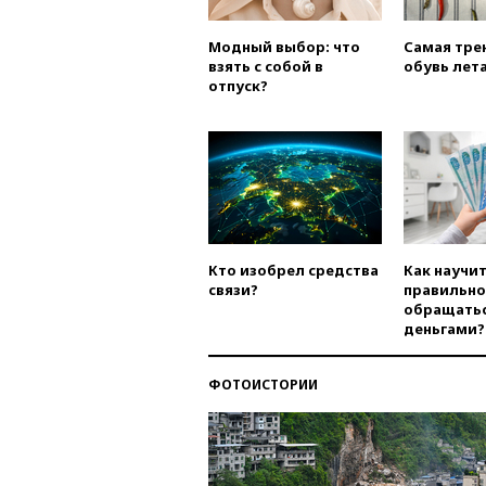
Модный выбор: что
Самая тре
взять с собой в
обувь лета
отпуск?
Кто изобрел средства
Как научи
связи?
правильно
обращатьс
деньгами?
ФОТОИСТОРИИ