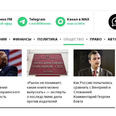
ness FM
Telegram
Канал в MAX
ой эфир
t.me/BFMnews
max.ru/bfm
НИИ
ФИНАНСЫ
ПОЛИТИКА
ОБЩЕСТВО
ПРАВО
АВТ
«Рынок не понимает,
Как Россию попытались
ании
какие книги можно
сравнить с Венгрией и
украинского
выпускать» — эксперты
Словакией.
есть
о последствиях дела
Комментарий Георгия
против издателей
Бовта