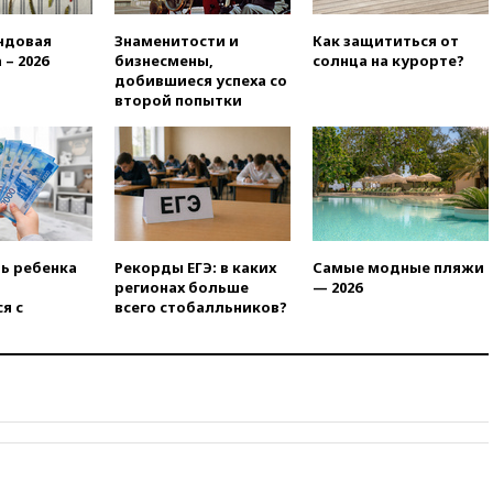
вчера, 21:58
Генпрокуратура
ндовая
Знаменитости и
Как защититься от
признала нежелательным в
 – 2026
бизнесмены,
солнца на курорте?
РФ американский Human
добившиеся успеха со
Rights Foundation
второй попытки
вчера, 21:35
«Аэрофлот»
отменяет часть рейсов в Сочи
и Геленджик
вчера, 21:25
Руслан Терновой
выиграл золото чемпионата
Европы в прыжках с 10-
метровой вышки
ть ребенка
Рекорды ЕГЭ: в каких
Самые модные пляжи
регионах больше
— 2026
вчера, 21:10
РФ не получала
я с
всего стобалльников?
обращений о прекращении
концессии строительства ж/д
в Армении
вчера, 21:00
В России вновь
обсуждают эксперимент по
онлайн-продаже алкоголя
вчера, 20:45
Матвиенко:
россиянам могут