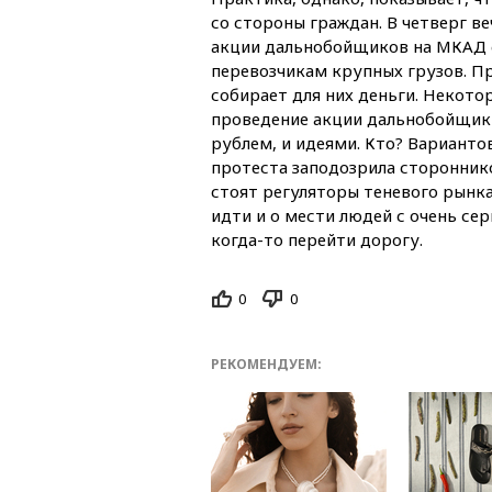
со стороны граждан. В четверг в
акции дальнобойщиков на МКАД с
перевозчикам крупных грузов. П
собирает для них деньги. Некото
проведение акции дальнобойщики
рублем, и идеями. Кто? Варианто
протеста заподозрила стороннико
стоят регуляторы теневого рынка
идти и о мести людей с очень се
когда-то перейти дорогу.
0
0
РЕКОМЕНДУЕМ: