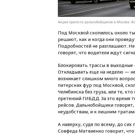
Акция протеста дальнобойщиков в Москве. Фо
Под Москвой скопилось около т
решают, как и когда они проведу
Подробностей не разглашают. Н
говорят, что водители ждут сигн
Блокировать трассы в выходные 
Откладывать еще на неделю — не
возникает слишком много вопрос
питерских фур под Москвой, скол
Челябинска без груза, или те, кт
претензий ГИБДД. За это время т
рейсов. Дальнобойщики говорят,
неудобствам, и к лишним тратам
А наверху, судя по всему, до сих 
Совфеда Матвиенко говорит, что