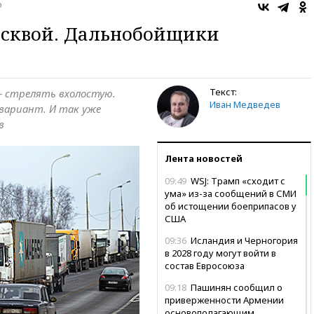
о
осквой. Дальнобойщики
Текст:
— стрелять вхолостую.
Иван Медведев
вариант. И так уже
в
Лента новостей
09:49
WSJ: Трамп «сходит с
ума» из-за сообщений в СМИ
об истощении боеприпасов у
США
09:36
Исландия и Черногория
в 2028 году могут войти в
состав Евросоюза
09:18
Пашинян сообщил о
приверженности Армении
основополагающим