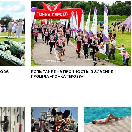
рекомендовать не посещать
Армению
вчера, 20:35
ПВО за день
сбила еще 281 украинский
беспилотник над Россией
вчера, 20:27
Ямпольская
призвала оптимизировать
олимпиады для поступления в
вузы
вчера, 20:15
Минтранс
предложил оплачивать
ЛОВА!
ИСПЫТАНИЕ НА ПРОЧНОСТЬ: В АЛАБИНЕ
защиту дорог от БПЛА из
ПРОШЛА «ГОНКА ГЕРОЕВ»
средств на ремонт
вчера, 20:00
Зеленский 8
августа посетит Сербию с
официальным визитом
вчера, 19:58
В Госдуму будет
внесен законопроект об
отмене ЕГЭ
вчера, 19:50
Аэропорты Сочи и
Ярославля приостановили