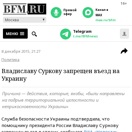
16+
Канал в
прямой
эфир
MAX
Москва
max.ru/bfm
Telegram
МЕНЮ
t.me/BFMnews
8 декабря 2015, 21:27
Политика
Владиславу Суркову запрещен въезд на
Украину
Причина — действия, которые, якобы, «были направлены
на подрыв территориальной целостности и
неприкосновенности Украины»
Служба безопасности Украины подтвердила, что
помощнику президента России Владиславу Суркову
запрещен въезд в страну, сообщает
РИА «Новости»
.