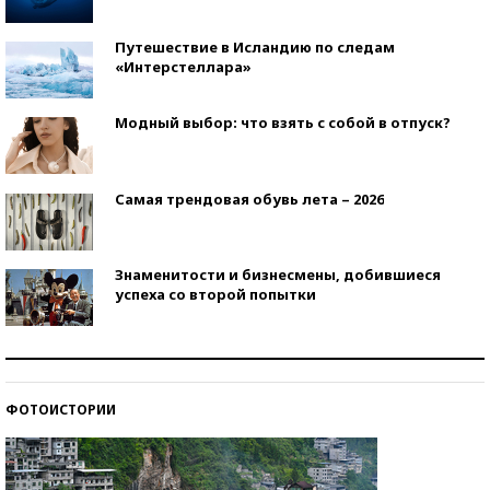
Путешествие в Исландию по следам
«Интерстеллара»
Модный выбор: что взять с собой в отпуск?
Самая трендовая обувь лета – 2026
Знаменитости и бизнесмены, добившиеся
успеха со второй попытки
Как защититься от солнца на курорте?
ФОТОИСТОРИИ
Кто изобрел средства связи?