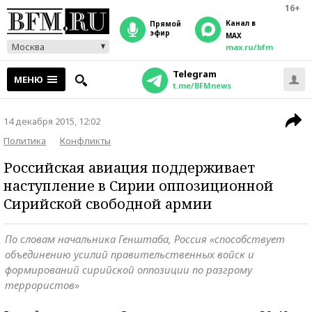
16+
Канал в
прямой
эфир
MAX
Москва
max.ru/bfm
Telegram
МЕНЮ
t.me/BFMnews
14 декабря 2015, 12:02
Политика
Конфликты
Российская авиация поддерживает
наступление в Сирии оппозиционной
Сирийской свободной армии
По словам начальника Генштаба, Россия «способствует
объединению усилий правительственных войск и
формирований сирийской оппозиции по разгрому
террористов»