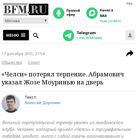
16+
Канал в
прямой
эфир
MAX
Москва
max.ru/bfm
Telegram
МЕНЮ
t.me/BFMnews
17 декабря 2015, 21:54
Общество
Спорт
«Челси» потерял терпение. Абрамович
указал Жозе Моуринью на дверь
Текст:
Алексей Доронин
Великий португальский тренер уволен из лондонского
клуба. Человек, который привел «Челси» к триумфальным
победам, уходит, унося с собой горечь разочарования и