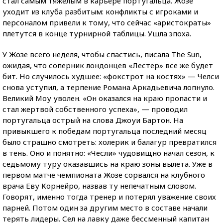
стал самым тяжелым в карьере португальца. Жозе
уходит из клуба разбитым: конфликты с игроками и
персоналом привели к тому, что сейчас «аристократы»
плетутся в конце турнирной таблицы. Ушла эпоха.
У Жозе всего неделя, чтобы спастись, писала The Sun,
ожидая, что соперник лондонцев «Лестер» все же будет
бит. Но случилось худшее: «фокстрот на костях» — Челси
снова уступил, а терпение Романа Аркадьевича лопнуло.
Великий Моу уволен. «Он оказался на краю пропасти и
стал жертвой собственного успеха», — проводил
португальца острый на слова Джоуи Бартон. На
привыкшего к победам португальца последний месяц
было страшно смотреть: холерик и балагур превратился
в тень. Оно и понятно: «Чесли» чудовищно начал сезон, к
седьмому туру оказавшись на краю зоны вылета. Уже в
первом матче чемпионата Жозе сорвался на клубного
врача Еву Корнейро, назвав ту непечатным словом.
Говорят, именно тогда тренер и потерял уважение своих
парней. Потом один за другим место в составе начали
терять лидеры. Сел на лавку даже бессменный капитан