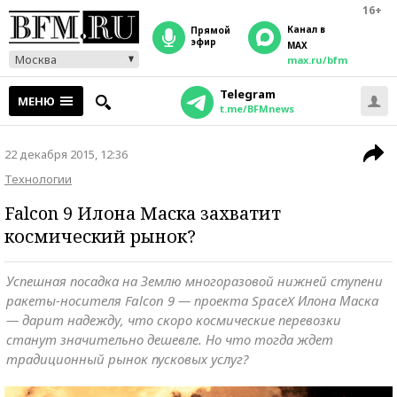
16+
Канал в
прямой
эфир
MAX
Москва
max.ru/bfm
Telegram
МЕНЮ
t.me/BFMnews
22 декабря 2015, 12:36
Технологии
Falcon 9 Илона Маска захватит
космический рынок?
Успешная посадка на Землю многоразовой нижней ступени
ракеты-носителя Falcon 9 — проекта SpaceX Илона Маска
— дарит надежду, что скоро космические перевозки
станут значительно дешевле. Но что тогда ждет
традиционный рынок пусковых услуг?