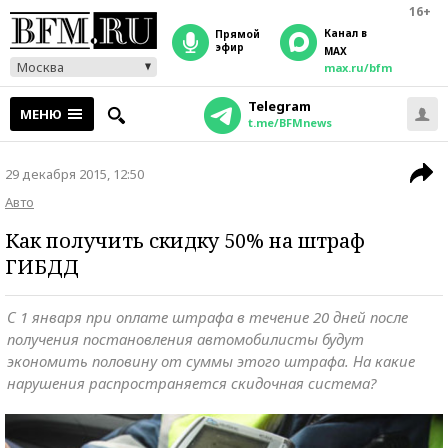
16+
Канал в
прямой
эфир
MAX
Москва
max.ru/bfm
Telegram
МЕНЮ
t.me/BFMnews
29 декабря 2015, 12:50
Авто
Как получить скидку 50% на штраф
ГИБДД
С 1 января при оплате штрафа в течение 20 дней после
получения постановления автомобилисты будут
экономить половину от суммы этого штрафа. На какие
нарушения распространяется скидочная система?