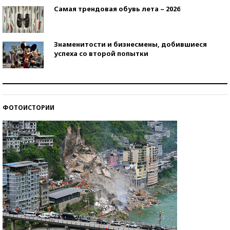
Самая трендовая обувь лета – 2026
Знаменитости и бизнесмены, добившиеся
успеха со второй попытки
Как защититься от солнца на курорте?
ФОТОИСТОРИИ
Кто изобрел средства связи?